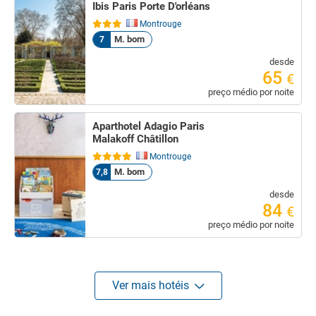
Ibis Paris Porte D'orléans
Montrouge
M. bom
7
desde
65
€
preço médio por noite
Aparthotel Adagio Paris
Malakoff Châtillon
Montrouge
M. bom
7,8
desde
84
€
preço médio por noite
Ver mais hotéis