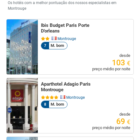
Os hotéis com a melhor pontuação dos nossos especialistas em
Montrouge
Ibis Budget Paris Porte
D'orleans
Montrouge
M. bom
7
desde
103
€
preço médio por noite
Aparthotel Adagio Paris
Montrouge
Montrouge
M. bom
8
desde
69
€
preço médio por noite