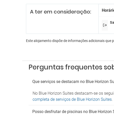
Estac
Horári
A ter em consideração:
Parque
Sa
An
Admite
Este alojamento dispõe de informações adicionais que 
Perguntas frequentes sob
Que serviços se destacam no Blue Horizon Su
No Blue Horizon Suites destacam-se os seguin
completa de serviços de Blue Horizon Suites
.
Posso desfrutar de piscinas no Blue Horizon 