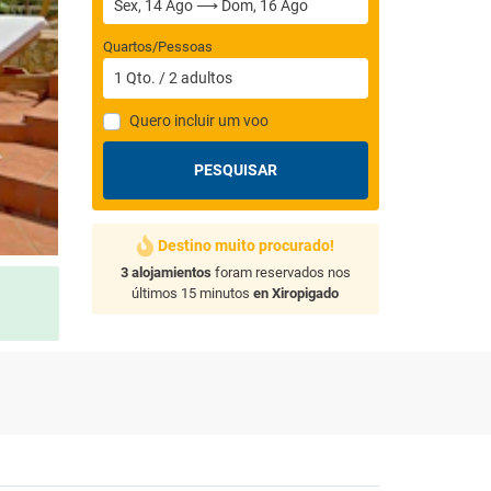
Quartos/Pessoas
1
Qto.
/
2
adultos
Quero incluir um voo
PESQUISAR
Destino muito procurado!
3 alojamientos
foram reservados nos
últimos 15 minutos
en Xiropigado