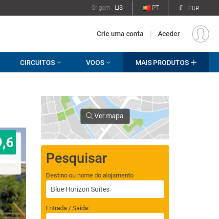
€
Origem
LIS
PT
EUR
Crie uma conta
|
Aceder
CIRCUITOS
VOOS
MAIS PRODUTOS
Ver mapa
9,6
Pesquisar
Destino ou nome do alojamento
Entrada / Saída: