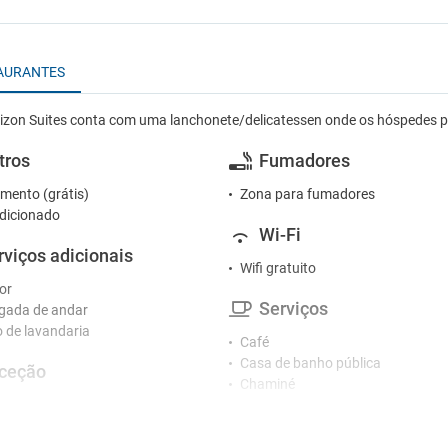
AURANTES
izon Suites conta com uma lanchonete/delicatessen onde os hóspedes po
tros
Fumadores
mento (grátis)
Zona para fumadores
dicionado
Wi-Fi
rviços adicionais
Wifi gratuito
or
Serviços
gada de andar
o de lavandaria
Café
Casa de banho pública
ceção
Chaminé
ão
Cofre
Esplanada
tacionamento
Jardim