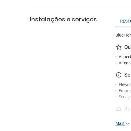
Instalações e serviços
REST
Blue Hor
Ou
Aqueci
Ar-con
Se
Elevad
Empre
Serviç
Re
Receç
Mais
Es