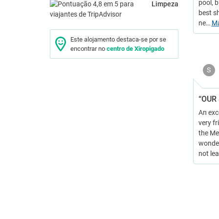
pool, 
Limpeza
best s
ne…
M
Este alojamento destaca-se por se
encontrar no
centro de Xiropigado
S
“OUR
An exce
very fr
the Me
wonder
not lea