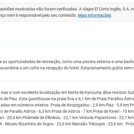
opiniões mostradas não foram verificadas. A Viajes El Corte Inglés, S.A.
viço nem é responsável pelo seu conteúdo.
Mais informações
e as oportunidades de recreação, como uma piscina externa e uma ban
lavanderia e um cofre na recepção do hotel. Estacionamento grátis sem m
 mar e com excelente localização em Norte de Kynouria, Blue Horizon Suit
s de Plaz. Esta guesthouse na praia fica a 6,1 km de Praia Paráliou Ástr
adas em números inteiros. Praia de Xiropigadou - 2,9 km Plaz - 5,9 km Pr
ro de Paralio Astros - 6,3 km Praia de Astros - 7 km Praia de Kiveri - 10 
ari - 20,4 km Pirâmide de Ellinikou - 22,1 km Vinícola Papantonis - 22,1 
- Museu Bizantino de Argos - 23,6 km Mansão Trikoupis - 23,6 km . Próx