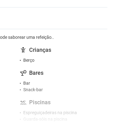
de saborear uma refeição..
Crianças
Berço
Bares
Bar
Snack-bar
Piscinas
Espreguiçadeiras na piscina
Guarda-sóis na piscina
Piscina exterior
Acessibilidade