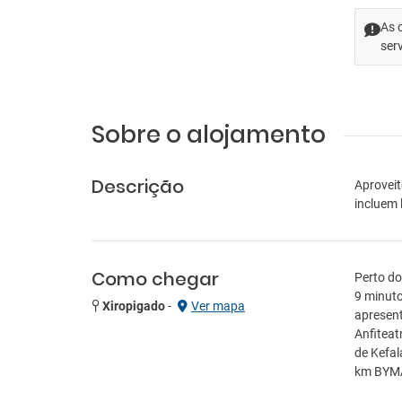
As 
ser
Sobre o alojamento
Descrição
Aproveit
incluem 
Como chegar
Perto do
9 minuto
Xiropigado
-
Ver mapa
apresent
Anfiteat
de Kefal
km BYMA 