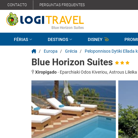
CONTACTO
PERGUNTAS FREQUENTES
Blue Horizon Suites
FÉRIAS
DESTINOS
DISNEY
PROM
/
Europa
/
Grécia
/
Peloponnisos Dytiki Ellada k
Blue Horizon Suites
Xiropigado
-
Eparchiaki Odos Kiveriou, Astrous Lileika