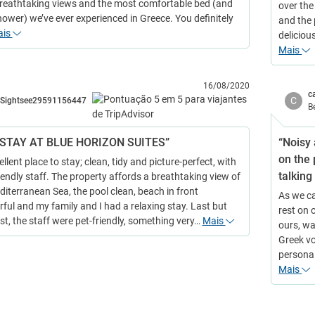
breathtaking views and the most comfortable bed (and
over the
hower) we’ve ever experienced in Greece. You definitely
and the 
ais
delicio
Mais
16/08/2020
c
C
Sightsee29591156447
B
 STAY AT BLUE HORIZON SUITES”
“Noisy 
on the 
llent place to stay; clean, tidy and picture-perfect, with
talking
iendly staff. The property affords a breathtaking view of
diterranean Sea, the pool clean, beach in front
As we ca
ful and my family and I had a relaxing stay. Last but
rest on 
st, the staff were pet-friendly, something very…
Mais
ours, wa
Greek vo
personal
Mais