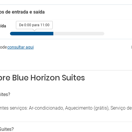
Piscina privada
ionamento
os de entrada e saída
Pátio
 de estacionamento próximo
Secador
Serviço de despertador
De 0:00 para 11:00
ída
imais de estimação
Solário
Varanda
 animais de estimação
pode
consultar aqui
re Blue Horizon Suites
ites?
tes serviços: Ar-condicionado, Aquecimento (grátis), Serviço d
Suites?