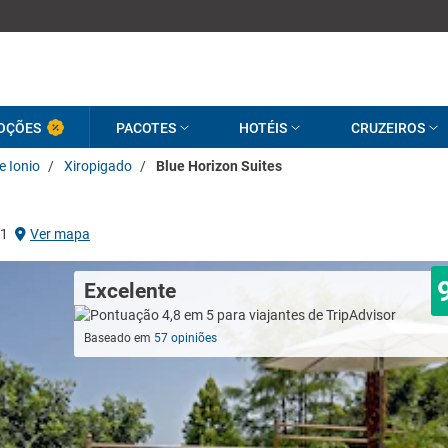
OÇÕES
PACOTES
HOTÉIS
CRUZEIROS
e Ionio
/
Xiropigado
/
Blue Horizon Suites
 1
Ver mapa
Excelente
Baseado em
57 opiniões