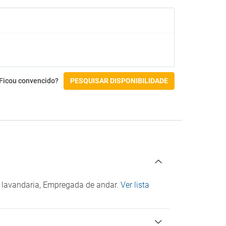
Não acessível por cadeira de rodas
Check-in/Check-out
Ficou convencido?
PESQUISAR DISPONIBILIDADE
e lavandaria, Empregada de andar.
Ver lista