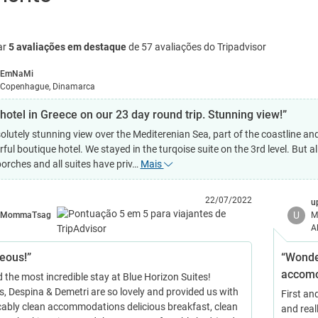
ar
5 avaliações em destaque
de 57 avaliações do Tripadvisor
EmNaMi
Copenhague, Dinamarca
hotel in Greece on our 23 day round trip. Stunning view!”
olutely stunning view over the Mediterenian Sea, part of the coastline a
ul boutique hotel. We stayed in the turqoise suite on the 3rd level. But a
orches and all suites have priv…
Mais
22/07/2022
u
U
MommaTsag
M
A
eous!”
“Wonder
accomo
 the most incredible stay at Blue Horizon Suites!
, Despina & Demetri are so lovely and provided us with
First an
ably clean accommodations delicious breakfast, clean
and real