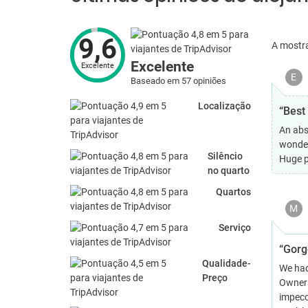
9,6
A mostr
Excelente
Excelente
E
Baseado em 57 opiniões
Localização
“Best 
An abs
wonderf
Silêncio
Huge p
no quarto
Quartos
M
Serviço
“Gorg
Qualidade-
We had
Preço
Owners
impecc