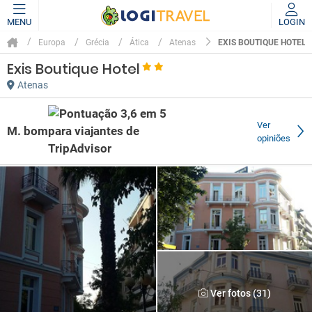
MENU
LOGIN
EXIS BOUTIQUE HOTEL
Europa
Grécia
Ática
Atenas
Exis Boutique Hotel
Atenas
Ver
M. bom
opiniões
Ver fotos (31)