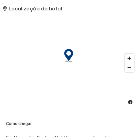
e TV na área comum.. As comodidades presentes incluem balcão
de recepção 24 horas, armazenamento para bagagem e um
Localização do hotel
elevador. Mediante uma sobretaxa, há serviço de traslado
de/para o aeroporto disponível 24 horas..
Como chegar