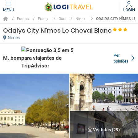
MENU
LOGIN
ODALYS CITY NÎMES LE
Europa
França
Gard
Nimes
Odalys City Nîmes Le Cheval Blanc
Nimes
Ver
M. bom
opiniões
Ver fotos (29)