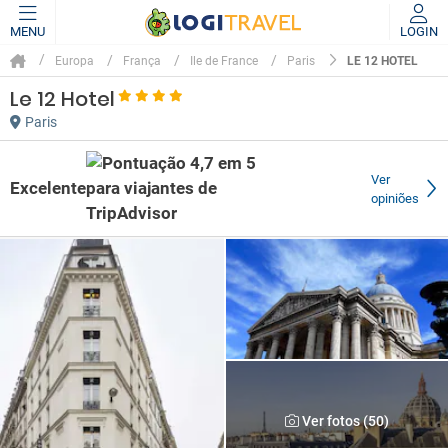
MENU
LOGIN
LE 12 HOTEL
Europa
França
Ile de France
Paris
Le 12 Hotel
Paris
Ver
Excelente
opiniões
Ver fotos (50)