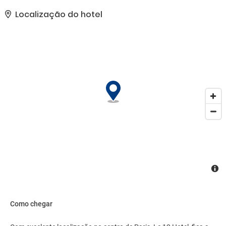
adicionais, como Wi-Fi de cortesia e serviços de concierge. É fácil
chegar até as atrações da área com nosso traslado local
Localização do hotel
(sobretaxa).. Esta propriedade recebeu sua classificação oficial
de estrelas da Agência de Desenvolvimento de Turismo da França,
a ATOUT France.. As comodidades presentes incluem acesso
grátis à internet com fio, um computador e jornais de cortesia no
saguão. Mediante uma sobretaxa, há serviço de traslado de/para
o aeroporto disponível 24 horas..
Como chegar