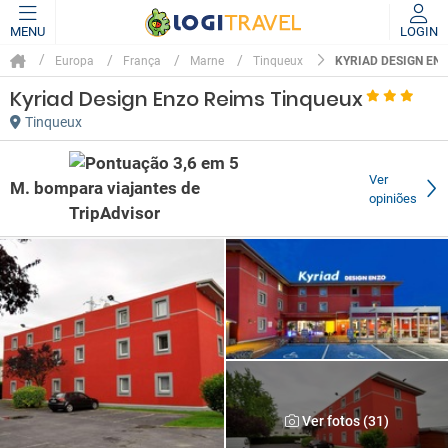
MENU
LOGIN
KYRIAD DESIGN EN
Europa
França
Marne
Tinqueux
Kyriad Design Enzo Reims Tinqueux
Tinqueux
Ver
M. bom
opiniões
Ver fotos (31)