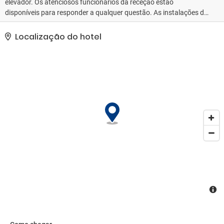
elevador. Os atenciosos funcionários da receção estão
disponíveis para responder a qualquer questão. As instalações do
estabelecimento incluem um cofre, uma caixa multibanco e uma
máquina de bebidas. Os hóspedes podem conectar-se à internet
Localização do hotel
via wi-fi. O alojamento conta com uma série de instalações e
serviços adaptados a pessoas com mobilidade reduzida. As
instalações estão adaptadas a cadeiras de rodas. Os hóspedes
que viajem de automóvel poderão deixá-lo na garagem ou no
parque de estacionamento (sem custos adicionais). A lista de
serviços oferecidos conta ainda com um serviço de lavandaria e
uma lavandaria automática. O centro de negócios dispõe de uma
máquina de fax, facilitando as atividades empresariais.