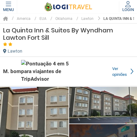
MENU
LOGIN
LA QUINTA INN & 
America
EUA
Oklahoma
Lawton
La Quinta Inn & Suites By Wyndham
Lawton Fort Sill
Lawton
Ver
M. bom
opiniões