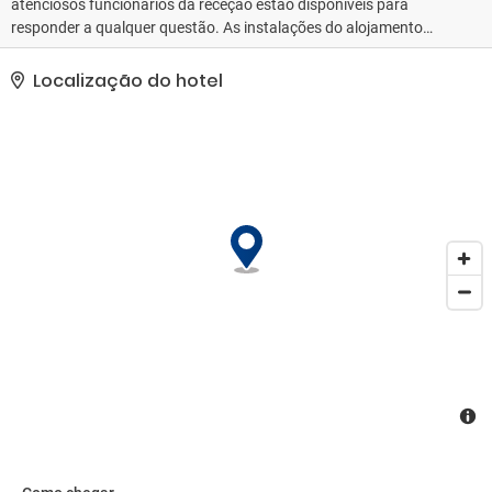
atenciosos funcionários da receção estão disponíveis para
responder a qualquer questão. As instalações do alojamento
incluem um cofre, uma caixa multibanco e uma máquina de
bebidas. Os hóspedes podem conectar-se à internet via wi-fi. O
Localização do hotel
estabelecimento conta com uma série de instalações e serviços
adaptados a pessoas com mobilidade reduzida. O hotel dispõe de
instalações adaptadas a cadeiras de rodas. Também há lojas
disponíveis. As instalações do alojamento incluem ainda uma sala
de televisão. Os hóspedes que viajem em viatura própria podem
deixá-la no parque de estacionamento do estabelecimento. Entre
os serviços adicionais há ainda serviço de quartos, um serviço de
lavandaria e uma lavandaria automática. O jornal diário está ao
dispor dos hóspedes sem custos adicionais. O centro de negócios
dispõe de uma máquina de fax, facilitando as atividades
empresariais.