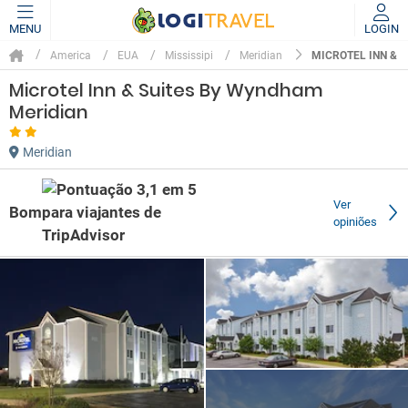
MENU
LOGIN
MICROTEL INN & 
America
EUA
Mississipi
Meridian
Microtel Inn & Suites By Wyndham
Meridian
Meridian
Ver
Bom
opiniões