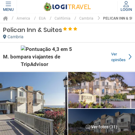
MENU
LOGIN
PELICAN INN & SU
America
EUA
Califórnia
Cambria
Pelican Inn & Suites
Cambria
Ver
M. bom
opiniões
Ver fotos (31)