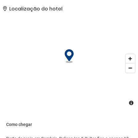
de presentes/banca de jornal.. As comodidades presentes
incluem check-out expresso, jornais de cortesia no saguão e
Localização do hotel
balcão de recepção 24 horas. Estacionamento grátis sem
manobrista está disponível no local..
Como chegar