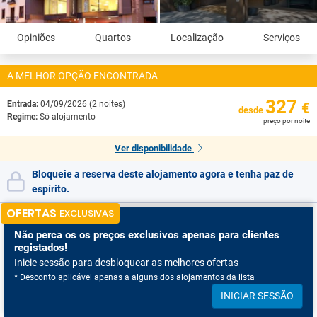
Opiniões
Quartos
Localização
Serviços
A MELHOR OPÇÃO ENCONTRADA
327
Entrada:
04/09/2026 (2 noites)
€
desde
Regime:
Só alojamento
preço por noite
Ver disponibilidade
Bloqueie a reserva deste alojamento agora e tenha paz de
espírito.
OFERTAS
EXCLUSIVAS
Não perca os
os preços exclusivos apenas para clientes
registados!
Inicie sessão para desbloquear as melhores ofertas
* Desconto aplicável apenas a alguns dos alojamentos da lista
INICIAR SESSÃO