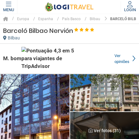
MENU
LOGIN
BARCELÓ BILBA
Europa
Espanha
País Basco
Bilbau
Barceló Bilbao Nervión
Bilbau
Ver
M. bom
opiniões
Ver fotos (31)