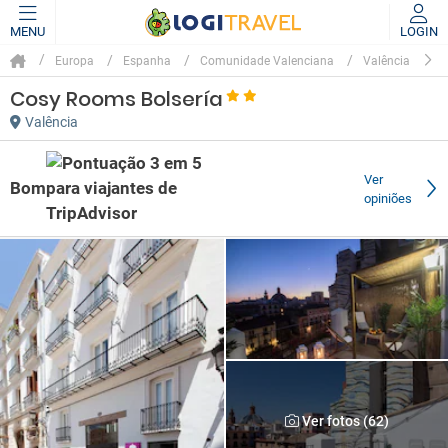
MENU
LOGIN
Europa
Espanha
Comunidade Valenciana
Valência
Cosy Rooms Bolsería
Valência
Ver
Bom
opiniões
Ver fotos (62)