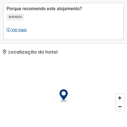
assistência com excursões/ingressos.. As comodidades
presentes incluem check-in expresso, check-out expresso e equipe
Porque recomendo este alojamento?
multilíngue..
BUSINESS
Ver mais
Localização do hotel