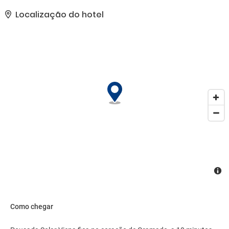
presentes incluem jornais de cortesia no saguão, balcão de
recepção 24 horas e armazenamento para bagagem.
Localização do hotel
Estacionamento grátis sem manobrista está disponível no local..
Como chegar