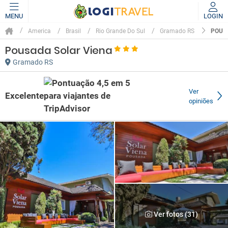
MENU
LOGIN
POUS
America
Brasil
Rio Grande Do Sul
Gramado RS
Pousada Solar Viena
Gramado RS
Ver
Excelente
opiniões
Ver fotos (31)