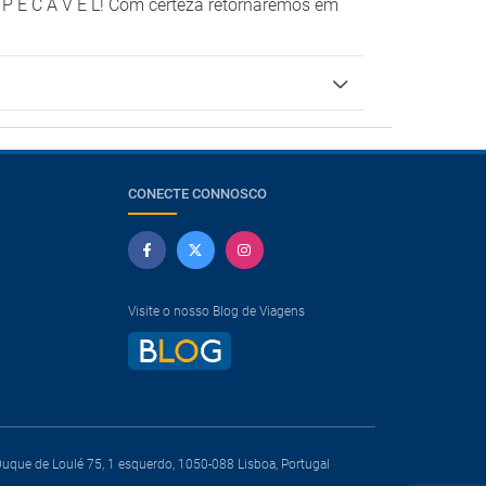
 P E C Á V E L! Com certeza retornaremos em
CONECTE CONNOSCO
Visite o nosso Blog de Viagens
que de Loulé 75, 1 esquerdo, 1050-088 Lisboa, Portugal