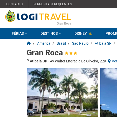
CONTACTO
PERGUNTAS FREQUENTES
Gran Roca
FÉRIAS
DESTINOS
DISNEY
PROM
/
America
/
Brasil
/
São Paulo
/
Atibaia SP
/
Gran Roca
Atibaia SP
-
Av Walter Engracia De Oliveira, 229
Ve