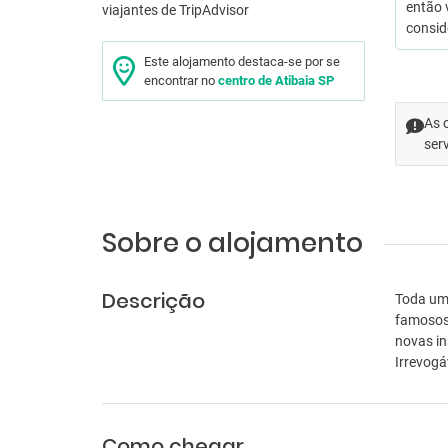
então 
consi
Este alojamento destaca-se por se
encontrar no
centro de Atibaia SP
As 
ser
Sobre o alojamento
Descrição
Toda uma
famosos,
novas in
Irrevog
Como chegar