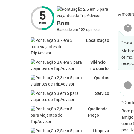
5
A mostr
Bom
Bom
E
Baseado em 182 opiniões
Localização
“Exce
Me hos
ótimo,
Silêncio
recepc
no quarto
Quartos
L
Serviço
“Cust
Qualidade-
Bom pr
Preço
antigo
como 3
positi
Limpeza