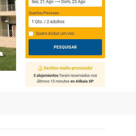
Quartos/Pessoas
1
Qto.
/
2
adultos
Quero incluir um voo
PESQUISAR
Destino muito procurado!
3 alojamientos
foram reservados nos
últimos 15 minutos
en Atibaia SP