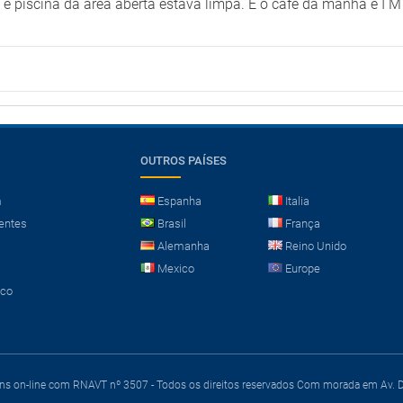
e piscina da área aberta estava limpa. E o café da manhã é I M
OUTROS PAÍSES
m
Espanha
Italia
entes
Brasil
França
Alemanha
Reino Unido
Mexico
Europe
sco
ens on-line com RNAVT nº 3507 - Todos os direitos reservados
Com morada em Av. Du