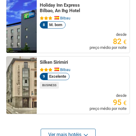
Holiday Inn Express
Bilbao, An Ihg Hotel
Bilbau
M. bom
8
desde
82
€
preço médio por noite
Silken Sirimiri
Bilbau
Excelente
9
BUSINESS
desde
95
€
preço médio por noite
Ver mais hotéis