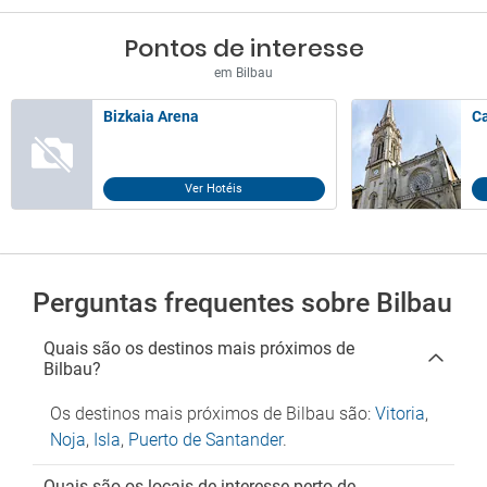
Pontos de interesse
em Bilbau
Bizkaia Arena
Ca
Ver Hotéis
Perguntas frequentes sobre Bilbau
Quais são os destinos mais próximos de
Bilbau?
Os destinos mais próximos de Bilbau são:
Vitoria
,
Noja
,
Isla
,
Puerto de Santander
.
Quais são os locais de interesse perto de