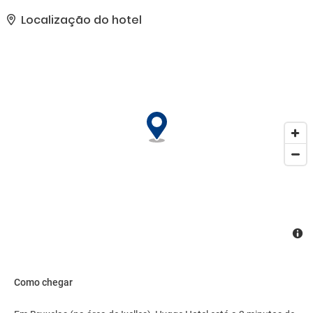
recepção.. As comodidades presentes incluem acesso grátis à
internet com fio, jornais de cortesia no saguão e balcão de
Localização do hotel
recepção 24 horas. Estacionamento sem manobrista (sujeito a
cobrança) está disponível no local..
Como chegar