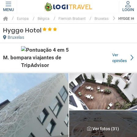
MENU
LOGIN
HYGGE HO
Europa
Bélgica
Flemish Brabant
Bruxelas
Hygge Hotel
Bruxelas
Ver
M. bom
opiniões
Ver fotos (31)