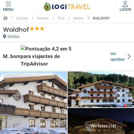
MENU
LOGIN
WALDHOF
Europa
Áustria
Tirol
Gerlos
Waldhof
Gerlos
Ver
M. bom
opiniões
Ver fotos (16)