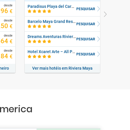
desde
Paradisus Playa del Carmen Riviera Maya
Gran Car
PESQUISAR
96
€
desde
Barcelo Maya Grand Resort
Barceló 
PESQUISAR
250
€
desde
Dreams Aventuras Riviera Maya - All Inclusive
Hotel Pa
PESQUISAR
564
€
desde
Hotel Xcaret Arte – All Parks All Fun Inclusive, Adults Only
PESQUISAR
84
€
neiro
Ver mais hotéis em Riviera Maya
Ver 
America