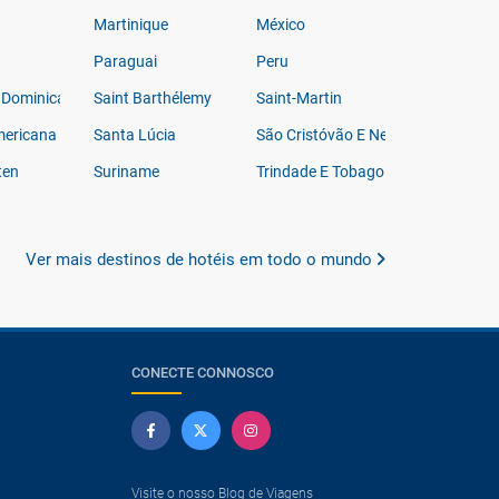
Martinique
México
Paraguai
Peru
 Dominicana
Saint Barthélemy
Saint-Martin
ericana
Santa Lúcia
São Cristóvão E Neves
ten
Suriname
Trindade E Tobago
a
Ver mais destinos de hotéis em todo o mundo
CONECTE CONNOSCO
Visite o nosso Blog de Viagens