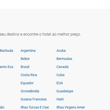
seu destino e encontre o hotel ao melhor preço.
 Barbuda
Argentina
Aruba
Belize
Bermudas
Santo Eustáquio e Saba
Brasil
Canadá
Costa Rica
Cuba
Equador
EUA
Gronelândia
Guadalupe
Guiana Francesa
Haiti
mão
Ilhas Turcas E Caicos
Ilhas Virgens Americanas