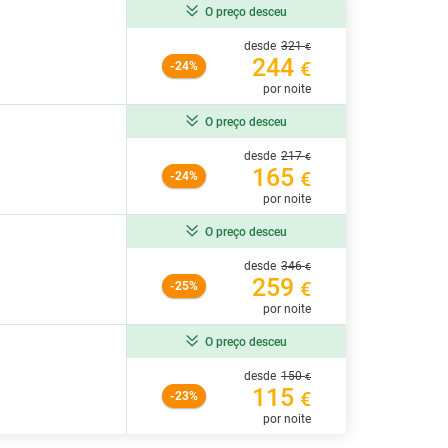
O preço desceu
desde
321
€
244
€
-24%
por noite
O preço desceu
desde
217
€
165
€
-24%
por noite
O preço desceu
desde
346
€
259
€
-25%
por noite
O preço desceu
desde
150
€
115
€
-23%
por noite