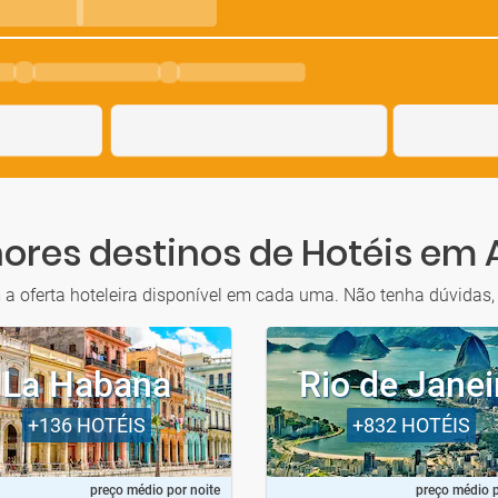
ores destinos de Hotéis em
a oferta hoteleira disponível em cada uma. Não tenha dúvidas, 
La Habana
Rio de Janei
+136
HOTÉIS
+832
HOTÉIS
preço médio por noite
preço médio p