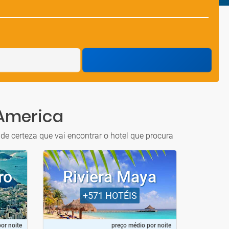
 America
de certeza que vai encontrar o hotel que procura
ro
Riviera Maya
+571
HOTÉIS
or noite
preço médio por noite