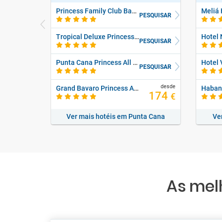
Princess Family Club Bavaro
Meliá
PESQUISAR
Tropical Deluxe Princess - All Inclusive.
Hotel 
PESQUISAR
Punta Cana Princess All Suites Resort & Spa - Adults Only
Hotel
PESQUISAR
desde
Grand Bavaro Princess All Inclusive
174
€
Ver mais hotéis em Punta Cana
Ve
As mel