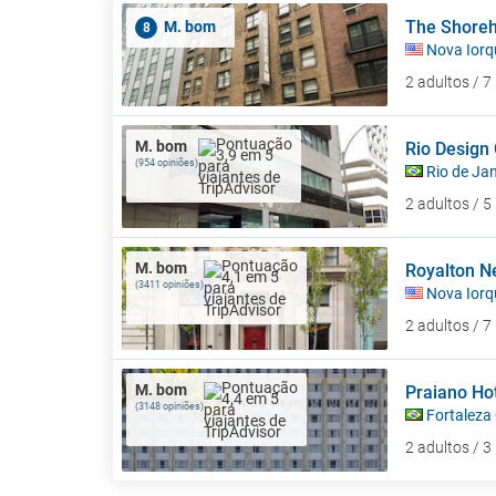
The Shore
M. bom
8
Nova Iorq
2 adultos / 
M. bom
Rio Design
(954 opiniões)
Rio de Jan
2 adultos / 
M. bom
Royalton N
(3411 opiniões)
Nova Iorq
2 adultos / 
M. bom
Praiano Ho
(3148 opiniões)
Fortaleza
2 adultos / 