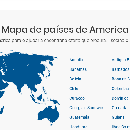
Mapa de países de America
ica para o ajudar a encontrar a oferta que procura. Escolha o 
Anguila
Antígua E
Bahamas
Barbados
Bolívia
Bonaire, 
Chile
Colômbia
Curaçao
Domínica
Geórgia e Sandwich do Sul
Grenada
Guatemala
Guiana
Honduras
Ilhas Cai