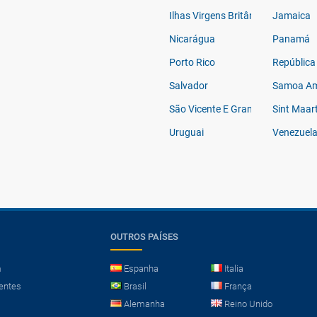
Ilhas Virgens Britânicas
Jamaica
Nicarágua
Panamá
Porto Rico
República
Salvador
Samoa Am
São Vicente E Granadinas
Sint Maar
Uruguai
Venezuel
OUTROS PAÍSES
m
Espanha
Italia
entes
Brasil
França
Alemanha
Reino Unido