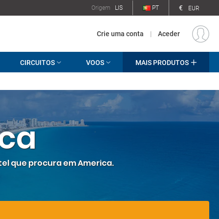
€
Origem
LIS
PT
EUR
Crie uma conta
|
Aceder
CIRCUITOS
VOOS
MAIS PRODUTOS
ica
otel que procura em America.