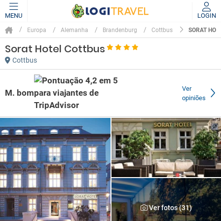
MENU
LOGIN
SORAT HOT
Europa
Alemanha
Brandenburg
Cottbus
Sorat Hotel Cottbus
Cottbus
Ver
M. bom
opiniões
Ver fotos (31)