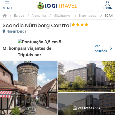
MENU
LOGIN
SCAND
Europa
Alemanha
Mittelfranken
Nuremberga
Scandic Nürnberg Central
Nuremberga
Ver
M. bom
opiniões
Ver fotos (65)