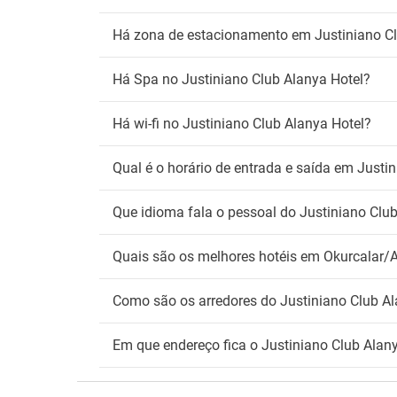
Tr
Há zona de estacionamento em Justiniano Cl
Shuttl
Transf
Há Spa no Justiniano Club Alanya Hotel?
An
Há wi-fi no Justiniano Club Alanya Hotel?
Não ad
Qual é o horário de entrada e saída em Justi
Fu
Deteto
Que idioma fala o pessoal do Justiniano Clu
Zona 
Wi
Quais são os melhores hotéis em Okurcalar/A
Wifi gr
Como são os arredores do Justiniano Club Al
Em que endereço fica o Justiniano Club Alan