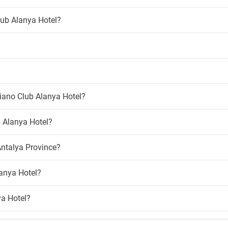
Tobogã aquático
ansporte shuttle
Varanda
ub Alanya Hotel?
Venda de excursões
e
er para o aeroporto
Crianças
imais de estimação
Animação infantil
Clube infantil
mite animais de estimação
Creche
Parque infantil
niano Club Alanya Hotel?
madores
Piscina para crianças
Serviço de babysitting
r de fumo
b Alanya Hotel?
Área infantil
para fumadores
Piscinas
-Fi
ntalya Province?
Circuito SPA completo
atuito
anya Hotel?
Espreguiçadeiras na piscina
Guarda-sóis na piscina
Piscina infantil
ya Hotel?
Pátio de recreio