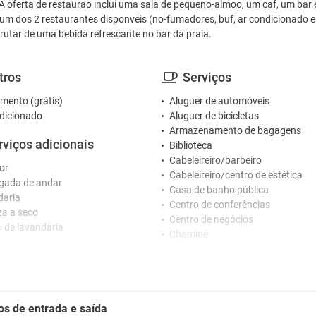
 A oferta de restaurao inclui uma sala de pequeno-almoo, um caf, um bar
num dos 2 restaurantes disponveis (no-fumadores, buf, ar condicionado e 
rutar de uma bebida refrescante no bar da praia.
tros
Serviços
mento (grátis)
Aluguer de automóveis
dicionado
Aluguer de bicicletas
Armazenamento de bagagens
rviços adicionais
Biblioteca
Cabeleireiro/barbeiro
or
Cabeleireiro/centro de estética
gada de andar
Casa de banho pública
daria
Centro de conferências
a a seco
Centro de negócios
o de lavandaria
Chaminé
Cofre
ceção
Câmbio de moeda
Equipamento para passar a ferro
o 24 horas
Esplanada
o de concierge
os de entrada e saída
Fax / Fotocopiadora
o de costura na receção