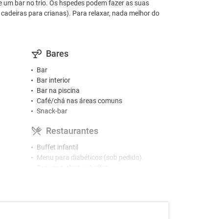
 e um bar no trio. Os hspedes podem fazer as suas
cadeiras para crianas). Para relaxar, nada melhor do
Bares
Bar
Bar interior
Bar na piscina
Café/chá nas áreas comuns
Snack-bar
Restaurantes
Buffet infantil
Menu para diabéticos (sob pedido)
Pequeno-almoço buffet
Restaurante a la carte
Restaurante com buffet
Ginásio e SPA