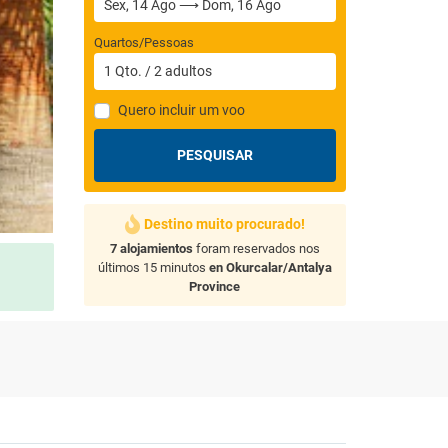
Quartos/Pessoas
1
Qto.
/
2
adultos
Quero incluir um voo
PESQUISAR
Destino muito procurado!
7 alojamientos
foram reservados nos
últimos 15 minutos
en Okurcalar/Antalya
Province