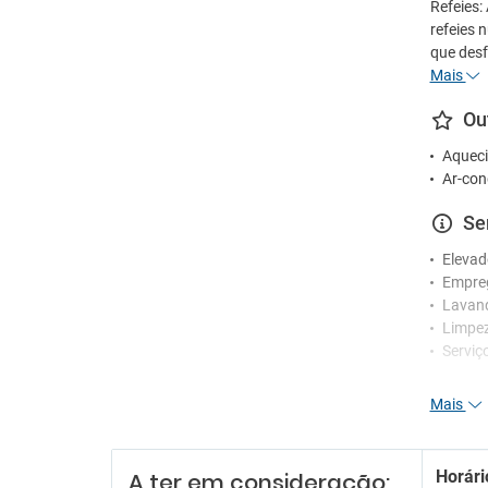
Refeies:
refeies 
que desf
Mais
Ou
Aqueci
Ar-con
Se
Elevad
Empre
Lavan
Limpez
Serviç
Re
Mais
Receçã
Serviç
Horári
A ter em consideração:
Serviç