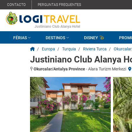
CONTACTO
PERGUNTAS FREQUENTES
Justiniano Club Alanya Hotel
FÉRIAS
DESTINOS
DISNEY
PROM
/
Europa
/
Turquia
/
Riviera Turca
/
Okurcalar
Justiniano Club Alanya H
Okurcalar/Antalya Province
-
Alara Turizm Merkezi