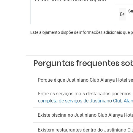
En
Sa
Aeróbi
Anima
Anima
Este alojamento dispõe de informações adicionais que 
Animaç
Bilhar
Casin
Dardo
Perguntas frequentes sob
Discot
Karao
Lojas 
Porque é que Justiniano Club Alanya Hotel s
Pingu
Sala d
Entre os serviços mais destacados podemos m
Sala d
completa de serviços de Justiniano Club Ala
Es
Existe piscina no Justiniano Club Alanya Hot
Estac
Parque
Serviç
Existem restaurantes dentro do Justiniano Cl