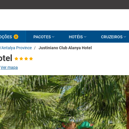
OÇÕES
PACOTES
HOTÉIS
CRUZEIROS
/Antalya Province
/
Justiniano Club Alanya Hotel
otel
Ver mapa