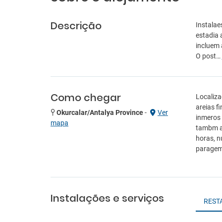
Descrição
Instalae
estadia 
incluem 
O post…
Como chegar
Localiza
areias f
Okurcalar/Antalya Province
-
Ver
inmeros 
mapa
tambm as
horas, n
paragem 
Instalações e serviços
REST