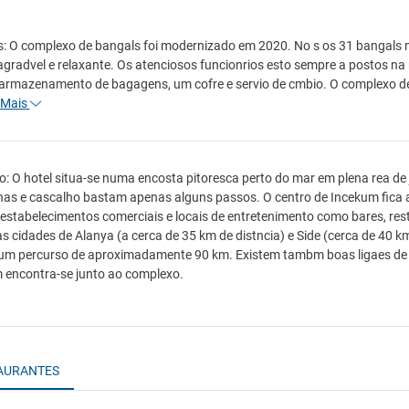
s: O complexo de bangals foi modernizado em 2020. No s os 31 bangals
agradvel e relaxante. Os atenciosos funcionrios esto sempre a postos na 
armazenamento de bagagens, um cofre e servio de cmbio. O complexo de 
Mais
o: O hotel situa-se numa encosta pitoresca perto do mar em plena rea de j
inas e cascalho bastam apenas alguns passos. O centro de Incekum fica a
estabelecimentos comerciais e locais de entretenimento como bares, rest
 cidades de Alanya (a cerca de 35 km de distncia) e Side (cerca de 40 km
um percurso de aproximadamente 90 km. Existem tambm boas ligaes de 
encontra-se junto ao complexo.
AURANTES