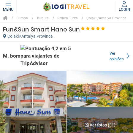
MENU
LOGIN
Europa
Turquia
Riviera Turca
Çolaklı/Antalya Province
Fun&Sun Smart Hane Sun
Çolaklı/Antalya Province
Ver
M. bom
opiniões
Ver fotos (31)