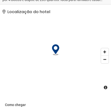
o hotel conta com um restaurante, alguns bares e uma discoteca,
piscinas (uma com escorregas), um mini clube e um parque
Localização do hotel
infantil. A praia fica a uma curta caminhada ou pode usufruir do
serviço de transporte. Em Colakli, a poucos minutos a pé do hotel,
encontram-se cafés, bares e algumas lojas.
Como chegar