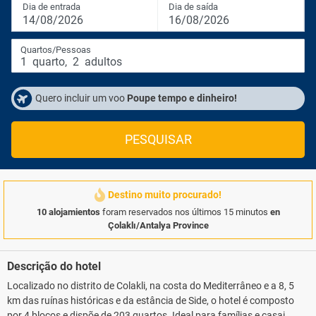
Dia de entrada
Dia de saída
14/08/2026
16/08/2026
Quartos/Pessoas
1
quarto
,
2
adultos
Quero incluir um voo
Poupe tempo e dinheiro!
PESQUISAR
Destino muito procurado!
10 alojamientos
foram reservados nos últimos 15 minutos
en
Çolaklı/Antalya Province
Descrição do hotel
Localizado no distrito de Colakli, na costa do Mediterrâneo e a 8, 5
km das ruínas históricas e da estância de Side, o hotel é composto
por 4 blocos e dispõe de 203 quartos. Ideal para famílias e casais,