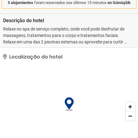
5 alojamientos
foram reservados nos últimos 15 minutos
en Gümüşlük
Descrição do hotel
Relaxe no spa de serviço completo, onde você pode desfrutar de
massagens, tratamentos para o corpo e tratamentos faciais.
Relaxe em uma das 2 piscinas externas ou aproveite para curtir a
praia particular. Esta propriedade também oferece Wi-Fi de
cortesia, serviços de concierge e serviço de babá (sobretaxa). Os
Localização do hotel
hóspedes podem pegar o traslado local (sobretaxa) para as
atrações da área.. As comodidades presentes incluem serviço de
limusine/carro disponível, check-in expresso e serviço de
lavanderia e lavagem a seco. Propriedade oferece instalações
para eventos, como espaço para conferência e sala de reunião.
Os hóspedes podem utilizar serviço de traslado de/para o
terminal de balsa mediante uma sobretaxa e estacionamento
grátis com manobrista está disponível no local..