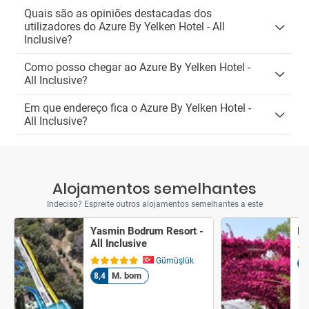
Quais são as opiniões destacadas dos
utilizadores do Azure By Yelken Hotel - All
Inclusive?
Como posso chegar ao Azure By Yelken Hotel -
All Inclusive?
Em que endereço fica o Azure By Yelken Hotel -
All Inclusive?
Alojamentos semelhantes
Indeciso? Espreite outros alojamentos semelhantes a este
Yasmin Bodrum Resort -
Ka
All Inclusive
Gümüşlük
7,
M. bom
8,4