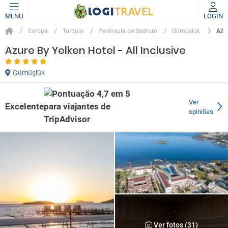
MENU
LOGIN
AZU
Europa
Turquia
Península de Bodrum
Gümüşlük
Azure By Yelken Hotel - All Inclusive
Gümüşlük
Ver
Excelente
opiniões
Ver fotos (31)