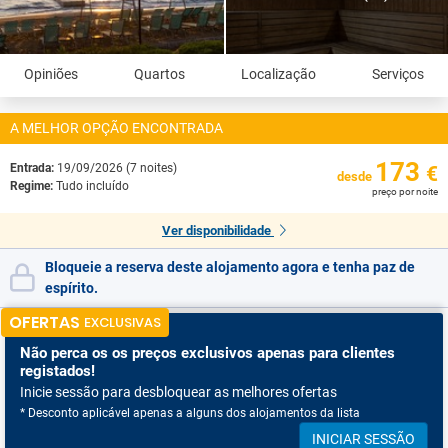
Opiniões
Quartos
Localização
Serviços
A MELHOR OPÇÃO ENCONTRADA
173
Entrada:
19/09/2026 (7 noites)
€
desde
Regime:
Tudo incluído
preço por noite
Ver disponibilidade
Bloqueie a reserva deste alojamento agora e tenha paz de
espírito.
OFERTAS
EXCLUSIVAS
Não perca os
os preços exclusivos apenas para clientes
registados!
Inicie sessão para desbloquear as melhores ofertas
* Desconto aplicável apenas a alguns dos alojamentos da lista
INICIAR SESSÃO