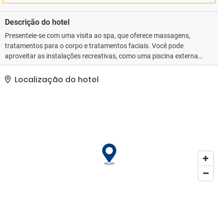
Descrição do hotel
Presenteie-se com uma visita ao spa, que oferece massagens,
tratamentos para o corpo e tratamentos faciais. Você pode
aproveitar as instalações recreativas, como uma piscina externa,
uma piscina interna e uma quadra de tênis externa. Este hotel
oferece Wi-Fi de cortesia, serviços de concierge e loja de
Localização do hotel
presentes/banca de jornal.. As comodidades presentes incluem
um business center 24 horas, check-in expresso e check-out
expresso. Mediante uma sobretaxa, há serviço de traslado
de/para o aeroporto (disponível 24 horas) e estacionamento
grátis sem manobrista no local..