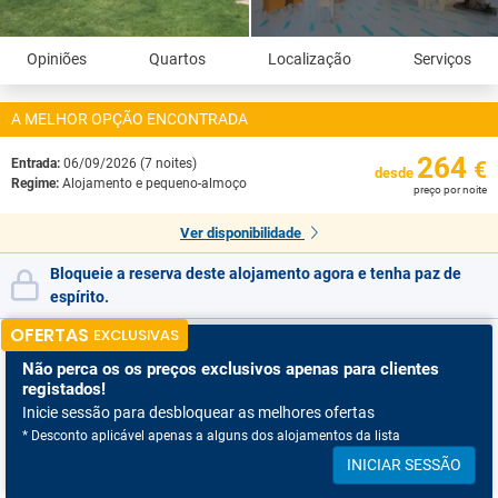
Opiniões
Quartos
Localização
Serviços
A MELHOR OPÇÃO ENCONTRADA
264
Entrada:
06/09/2026 (7 noites)
€
desde
Regime:
Alojamento e pequeno-almoço
preço por noite
Ver disponibilidade
Bloqueie a reserva deste alojamento agora e tenha paz de
espírito.
OFERTAS
EXCLUSIVAS
Não perca os
os preços exclusivos apenas para clientes
registados!
Inicie sessão para desbloquear as melhores ofertas
* Desconto aplicável apenas a alguns dos alojamentos da lista
INICIAR SESSÃO