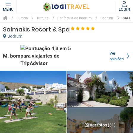
MENU
LOGIN
SALMA
Europa
Turquia
Península de Bodrum
Bodrum
Salmakis Resort & Spa
Bodrum
Ver
M. bom
opiniões
Ver fotos (31)