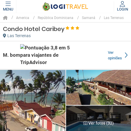
MENU
LOGIN
America
República Dominicana
Samaná
Las Terrenas
Condo Hotel Caribey
Las Terrenas
Ver
M. bom
opiniões
Ver fotos (32)