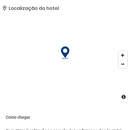
opera até 50 km.. As comodidades presentes incluem equipe
multilíngue, armazenamento para bagagem e lavanderia.
Localização do hotel
Mediante uma sobretaxa, há serviço de traslado de/para o
aeroporto disponível 24 horas..
Como chegar