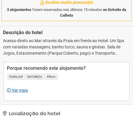
Destino muito procurado!
3 alojamientos
foram reservados nos últimos 15 minutos
en Estreito da
Calheta
Descrição do hotel
Acesso direto ao Mar através da Praia em frente ao Hotel. Um Spa
com variadas massagens, banho turco, sauna e ginásio. Sala de
Jogos, Estacionamento (Parque Coberto, pago) e Transporte
diário para o Funchal. Todos os confortáveis e espaçosos quartos
e Suites oferecem vistas para a montanha ou para o mar. A maior
Porque recomendo este alojamento?
parte das Suites dispõem de Sala separada.
FAMILIAR
NATUREZA
PRAIA
Ver mais
Localização do hotel