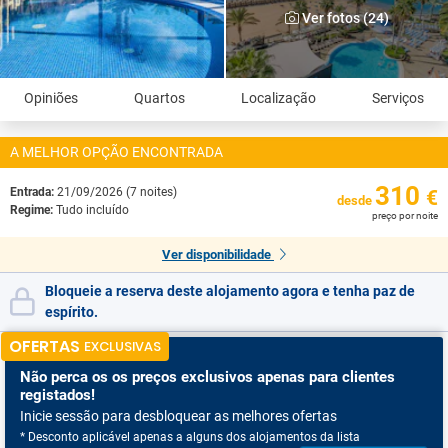
Ver fotos (24)
Opiniões
Quartos
Localização
Serviços
A MELHOR OPÇÃO ENCONTRADA
310
Entrada:
21/09/2026 (7 noites)
€
desde
Regime:
Tudo incluído
preço por noite
Ver disponibilidade
Bloqueie a reserva deste alojamento agora e tenha paz de
espírito.
OFERTAS
EXCLUSIVAS
Não perca os
os preços exclusivos apenas para clientes
registados!
Inicie sessão para desbloquear as melhores ofertas
* Desconto aplicável apenas a alguns dos alojamentos da lista