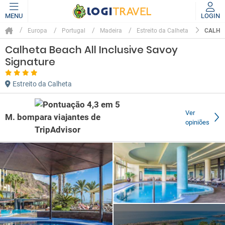
MENU
LOGIN
CALHET
Europa
Portugal
Madeira
Estreito da Calheta
Calheta Beach All Inclusive Savoy
Signature
Estreito da Calheta
Ver
M. bom
opiniões