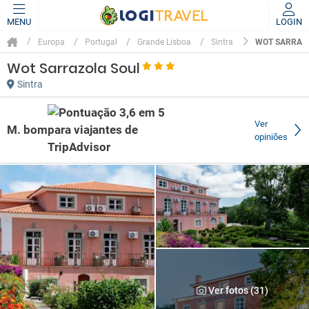
MENU
LOGIN
WOT SARRAZ
Europa
Portugal
Grande Lisboa
Sintra
Wot Sarrazola Soul
Sintra
Ver
M. bom
opiniões
Ver fotos (31)