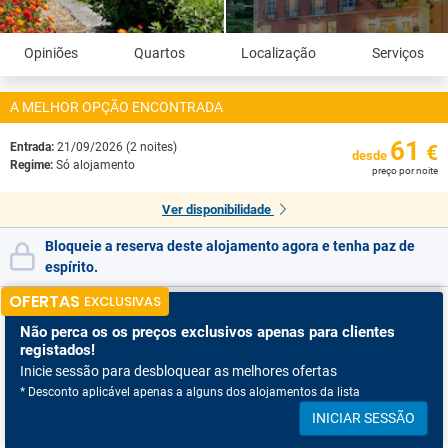
Opiniões
Quartos
Localização
Serviços
A MELHOR OPÇÃO ENCONTRADA
61
Entrada:
21/09/2026 (2 noites)
€
desde
Regime:
Só alojamento
preço por noite
Ver disponibilidade
Bloqueie a reserva deste alojamento agora e tenha paz de
espírito.
OFERTAS
EXCLUSIVAS
Não perca os
os preços exclusivos apenas para clientes
registados!
Inicie sessão para desbloquear as melhores ofertas
* Desconto aplicável apenas a alguns dos alojamentos da lista
INICIAR SESSÃO