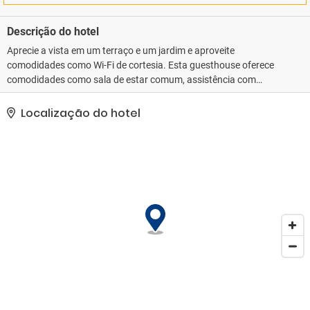
Descrição do hotel
Aprecie a vista em um terraço e um jardim e aproveite
comodidades como Wi-Fi de cortesia. Esta guesthouse oferece
comodidades como sala de estar comum, assistência com
excursões/ingressos e área para piquenique.. As comodidades
presentes incluem balcão de recepção 24 horas, equipe
Localização do hotel
multilíngue e armazenamento para bagagem. Mediante uma
sobretaxa, há serviço de traslado de/para o aeroporto (disponível
24 horas) e estacionamento grátis sem manobrista no local..