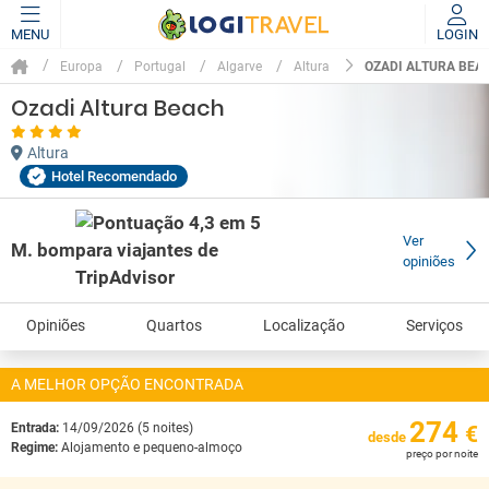
MENU
LOGIN
OZADI ALTURA BEA
Europa
Portugal
Algarve
Altura
Ozadi Altura Beach
Altura
Hotel Recomendado
Ver
M. bom
opiniões
Opiniões
Quartos
Localização
Serviços
A MELHOR OPÇÃO ENCONTRADA
274
Entrada:
14/09/2026 (5 noites)
€
desde
Regime:
Alojamento e pequeno-almoço
preço por noite