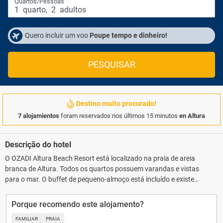
Quartos/Pessoas
1
quarto
,
2
adultos
Quero incluir um voo
Poupe tempo e dinheiro!
PESQUISAR
Destino muito procurado!
7 alojamientos
foram reservados nos últimos 15 minutos
en Altura
Descrição do hotel
O OZADI Altura Beach Resort está localizado na praia de areia
branca de Altura. Todos os quartos possuem varandas e vistas
para o mar. O buffet de pequeno-almoço está incluído e existe
estacionamento gratuito no local. O hotel dispõe de piscina
exterior e de um spa de bem-estar. O spa engloba uma área de
Porque recomendo este alojamento?
hidroterapia, um banho turco e um duche temático. Os hóspedes
FAMILIAR
PRAIA
poderão usufruir ainda de um centro de fitness e de 3 salas de