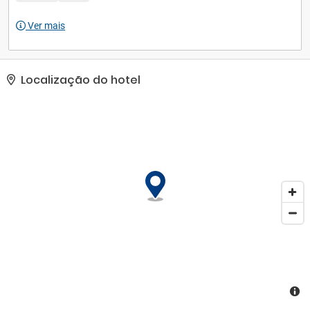
massagens. Os hóspedes beneficiam de acesso directo à praia
Ver mais
através do jardim do hotel. O hotel alberga um restaurante com
vistas para a piscina, um bar e um café. No hotel encontrará
ainda áreas especiais para crianças e um clube infantil com
programas de actividades (serviço sazonal).
Localização do hotel