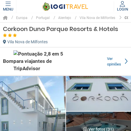
MENU
LOGIN
COR
Europa
Portugal
Alentejo
Vila Nova de Milfontes
Corkoon Duna Parque Resorts & Hotels
Vila Nova de Milfontes
Ver
Bom
opiniões
Ver fotos (31)