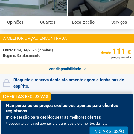
Opiniões
Quartos
Localização
Serviços
A MELHOR OPÇÃO ENCONTRADA
111
Entrada:
24/09/2026 (2 noites)
€
desde
Regime:
Só alojamento
preço por noite
Ver disponibilidade
Bloqueie a reserva deste alojamento agora e tenha paz de
espírito.
OFERTAS
EXCLUSIVAS
Não perca os
os preços exclusivos apenas para clientes
registados!
Inicie sessão para desbloquear as melhores ofertas
* Desconto aplicável apenas a alguns dos alojamentos da lista
INICIAR SESSÃO