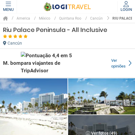
MENU
LOGIN
RIU PALACE 
America
México
Quintana Roo
Cancún
Riu Palace Peninsula - All Inclusive
Cancún
Ver
M. bom
opiniões
Ver fotos (49)