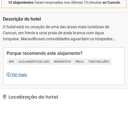
10 alojamientos
foram reservados nos últimos 15 minutos
en Cancún
Descrição do hotel
O hotel está no coração de uma das áreas mais turísticas de
Cancun, em frente a uma praia de areia branca com água
turquesa. Maravilhosas comodidades aguardam os hóspedes:
piscinas, banheira de hidromassagem, terraço, spa, ginásio,
banho turco e uma longa praia com águas quentes. Existem
Porque recomendo este alojamento?
vários restaurantes temáticos e um restaurante buffet nas
SPA
ALOJAMENTO DE LUXO
ROMÂNTICO
PRAIA
TUDO INCLUÍDO
instalações. Há uma longa lista de atividades para os hóspedes.
Entretenimento diurno para todas as idades (mini clube para
Ver mais
crianças), golfe e campos de ténis, desportos aquáticos,
entretenimento noturno (shows e música ao vivo) para adultos.
Localização do hotel