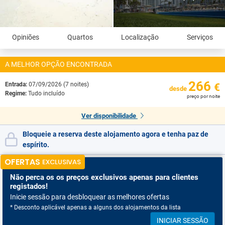
Opiniões
Quartos
Localização
Serviços
A MELHOR OPÇÃO ENCONTRADA
266
Entrada:
07/09/2026 (7 noites)
€
desde
Regime:
Tudo incluído
preço por noite
Ver disponibilidade
Bloqueie a reserva deste alojamento agora e tenha paz de
espírito.
OFERTAS
EXCLUSIVAS
Não perca os
os preços exclusivos apenas para clientes
registados!
Inicie sessão para desbloquear as melhores ofertas
* Desconto aplicável apenas a alguns dos alojamentos da lista
INICIAR SESSÃO