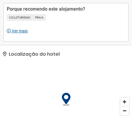
comodidades presentes incluem um business center, serviço de
lavanderia e lavagem a seco e balcão de recepção 24 horas.
Porque recomendo este alojamento?
Estacionamento grátis sem manobrista está disponível no local..
CICLOTURISMO
PRAIA
Ver mais
Localização do hotel