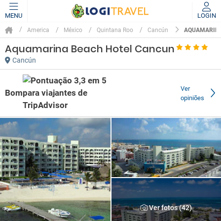
MENU
LOGIN
AQUAMARINA
America
México
Quintana Roo
Cancún
Aquamarina Beach Hotel Cancun
Cancún
Ver
Bom
opiniões
Ver fotos (42)