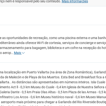
viço nem é responsável pelo seu conteúdo.
Mais informações
e as oportunidades de recreação, como uma piscina externa e uma ban
editerrâneo ainda oferece Wi-Fi de cortesia, serviços de concierge e ser
armazenamento para bagagem, biblioteca e um cofre na recepção do hote
 o aerop…
Mais
a localização em Puerto Vallarta (na área de Zona Romântica), Garlands 
a de Malecón e de Playa de los Muertos. Esta Bed and Breakfast fica a 6
llarta.. As distâncias são apresentadas em números inteiros. Isla Cuale -
imento Act ll - 0,3 km Museu do Cuale - 0,4 km Iglesia de Nuestra Señora
Galeria Dante - 0,5 km Praia Olas Altas - 0,5 km Plaza de las Armas - 0,5 k
nfiteatro Los Arcos - 0,6 km Museu histórico naval - 0,6 km Museo Manuel
 aeroporto mais próximo para chegar a Garlands del Rio Riverside Boutiq