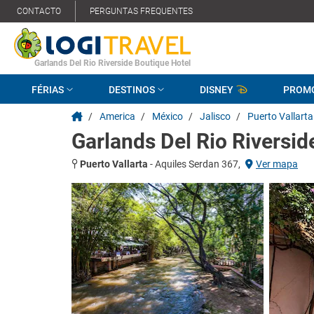
CONTACTO
PERGUNTAS FREQUENTES
Garlands Del Rio Riverside Boutique Hotel
FÉRIAS
DESTINOS
DISNEY
PROM
/
America
/
México
/
Jalisco
/
Puerto Vallarta
Garlands Del Rio Riversid
Puerto Vallarta
-
Aquiles Serdan 367,
Ver mapa