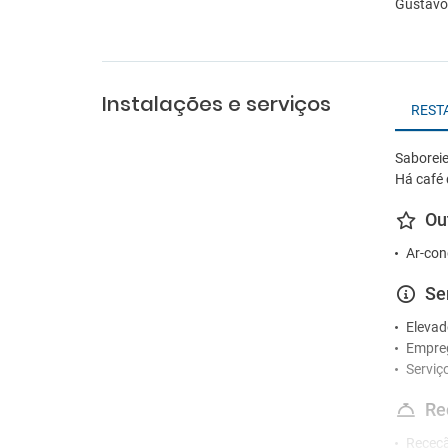
Gustavo 
Instalações e serviços
REST
Saboreie
Há cafe
Ou
Ar-con
Se
Elevad
Empre
Serviç
Re
Receçã