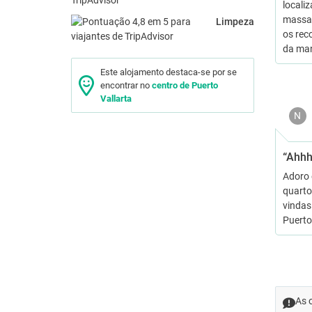
locali
massag
Limpeza
os rec
da ma
Este alojamento destaca-se por se
encontrar no
centro de Puerto
Vallarta
N
“Ahhh
Adoro 
quarto
vindas
Puerto
As 