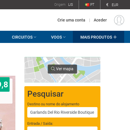
€
Origem
LIS
PT
EUR
Crie uma conta
|
Aceder
CIRCUITOS
VOOS
MAIS PRODUTOS
Ver mapa
9,8
Pesquisar
Destino ou nome do alojamento
Entrada / Saída: