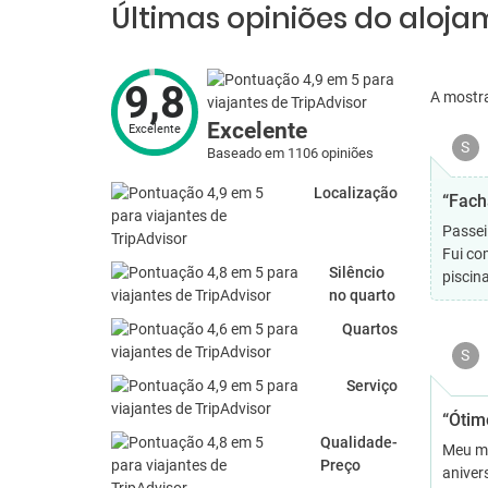
Últimas opiniões do aloj
9,8
A mostr
Excelente
Excelente
S
Baseado em 1106 opiniões
Localização
“Facha
Passei
Fui co
Silêncio
piscin
no quarto
Quartos
S
Serviço
“Ótim
Qualidade-
Meu ma
Preço
aniver