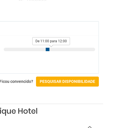
Piscinas
Espreguiçadeiras na piscina
Guarda-sóis na piscina
Piscina exterior
o
Ginásio e SPA
De 11:00 para 12:00
Hidromassagem
Massagens
Spa
Atividades
Aluguer de bicicletas
Ficou convencido?
PESQUISAR DISPONIBILIDADE
Mergulho
Snorkel
Acessibilidade
ique Hotel
Não acessível por cadeira de rodas
s
Check-in/Check-out