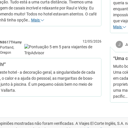
zação. Tudo está a uma curta distância. Tivemos uma
queria s
em de casais incrível e relaxante por Raul e Vicky. Eu
enquant
omendo muito! Todos no hotel estavam atentos. O café
impossív
nhã tinha opçõe…
Mais
que viaj
Mais
12/05/2026
N8617THamy
J
J
Portland,
Oregon
“Uma c
h!”
Muito bo
este hotel - a decoração geral, a singularidade de cada
Uma cole
, o calor e a ajuda do pessoal, as margaritas de boas-
em cada 
 junto à piscina. É um pequeno oásis bem no meio de
propriet
 Vallarta.
uma mar
pacífic
opiniões mostradas não foram verificadas. A Viajes El Corte Inglés, S.A.