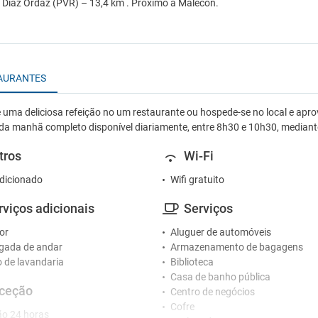
Diaz Ordaz (PVR) – 13,4 km . Próximo a Malecón.
AURANTES
 uma deliciosa refeição no um restaurante ou hospede-se no local e aprove
́ da manhã completo disponível diariamente, entre 8h30 e 10h30, median
tros
Wi-Fi
dicionado
Wifi gratuito
rviços adicionais
Serviços
or
Aluguer de automóveis
gada de andar
Armazenamento de bagagens
o de lavandaria
Biblioteca
Casa de banho pública
ceção
Centro de negócios
Cofre
o 24 horas