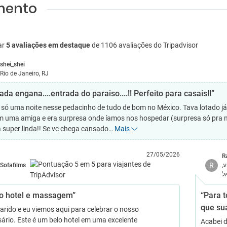
amento
ar
5 avaliações em destaque
de 1106 avaliações do Tripadvisor
shei_shei
Rio de Janeiro, RJ
da engana....entrada do paraiso....!! Perfeito para casais!!”
 só uma noite nesse pedacinho de tudo de bom no México. Tava lotado já 
m uma amiga e era surpresa onde íamos nos hospedar (surpresa só pra mi
a super linda!! Se vc chega cansado…
Mais
27/05/2026
R
R
Sofafilms
ע
ל
o hotel e massagem”
“Para 
que sua
rido e eu viemos aqui para celebrar o nosso
sário. Este é um belo hotel em uma excelente
Acabei d