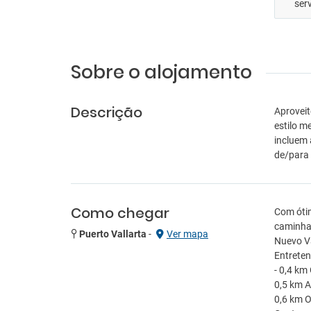
ser
Sobre o alojamento
Descrição
Aproveit
estilo m
incluem 
de/para
Como chegar
Com ótim
caminhad
Puerto Vallarta
-
Ver mapa
Nuevo Va
Entreten
- 0,4 km 
0,5 km A
0,6 km O