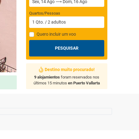
Quartos/Pessoas
1
Qto.
/
2
adultos
Quero incluir um voo
PESQUISAR
Destino muito procurado!
9 alojamientos
foram reservados nos
últimos 15 minutos
en Puerto Vallarta