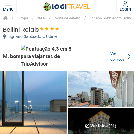
MENU
LOGIN
Europa
Itália
Costa de Vêneto
Lignano Sabbiadoro Udine
Bellini Relais
Lignano Sabbiadoro Udine
Ver
M. bom
opiniões
Ver fotos (31)