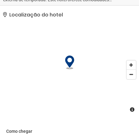
adicionais, como Wi-Fi de cortesia e serviços de concierge.. As
comodidades presentes incluem serviço de lavanderia e lavagem
Localização do hotel
a seco, balcão de recepção 24 horas e equipe multilíngue. Os
hóspedes podem utilizar serviço de traslado de/para o aeroporto
mediante uma sobretaxa e estacionamento sem manobrista
(sujeito a cobrança) está disponível no local..
Como chegar