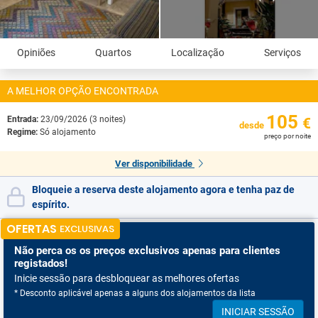
Opiniões
Quartos
Localização
Serviços
A MELHOR OPÇÃO ENCONTRADA
105
Entrada:
23/09/2026 (3 noites)
€
desde
Regime:
Só alojamento
preço por noite
Ver disponibilidade
Bloqueie a reserva deste alojamento agora e tenha paz de
espírito.
OFERTAS
EXCLUSIVAS
Não perca os
os preços exclusivos apenas para clientes
registados!
Inicie sessão para desbloquear as melhores ofertas
* Desconto aplicável apenas a alguns dos alojamentos da lista
INICIAR SESSÃO