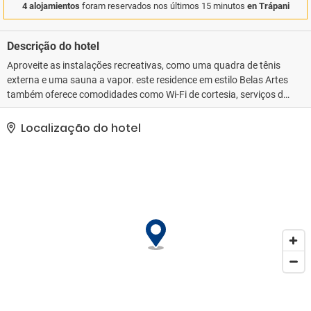
4 alojamientos
foram reservados nos últimos 15 minutos
en Trápani
Descrição do hotel
Aproveite as instalações recreativas, como uma quadra de tênis
externa e uma sauna a vapor. este residence em estilo Belas Artes
também oferece comodidades como Wi-Fi de cortesia, serviços de
concierge e sala de jogos. Os hóspedes podem pegar carona em
nosso traslado (sobretaxa), que opera até 300 metros.. Esta
Localização do hotel
propriedade recebeu a classificação oficial por estrelas do the
local rating authority.. As comodidades presentes incluem serviço
de limusine/carro disponível, um computador e check-in expresso.
Mediante uma sobretaxa, os hóspedes podem utilizar serviço de
traslado de/para o aeroporto (disponível 24 horas) e serviço de
traslado de/para o terminal de balsa..