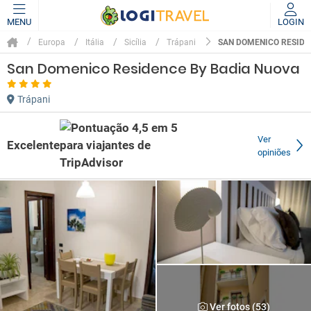
MENU
LOGIN
SAN DOMENICO RESIDE
Europa
Itália
Sicília
Trápani
San Domenico Residence By Badia Nuova
Trápani
Ver
Excelente
opiniões
Ver fotos (53)