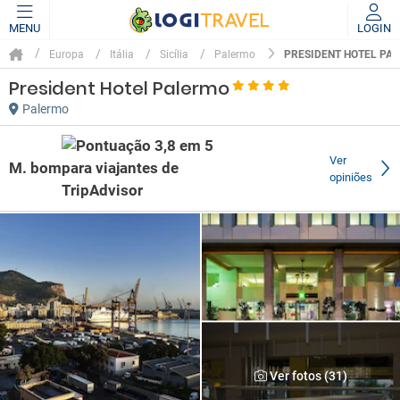
MENU
LOGIN
PRESIDENT HOTEL PA
Europa
Itália
Sicília
Palermo
President Hotel Palermo
Palermo
Ver
M. bom
opiniões
Ver fotos (31)