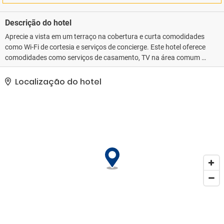
Descrição do hotel
Aprecie a vista em um terraço na cobertura e curta comodidades
como Wi-Fi de cortesia e serviços de concierge. Este hotel oferece
comodidades como serviços de casamento, TV na área comum e
salão de banquetes.. Esta propriedade recebeu a classificação
oficial por estrelas do the local rating authority.. As comodidades
Localização do hotel
presentes incluem um business center, check-out expresso e
serviço de lavanderia e lavagem a seco. Hotel oferece instalações
para eventos, como um centro de conferências e salas de reunião.
Mediante uma sobretaxa, há serviço de traslado de/para o
aeroporto (disponível 24 horas) e estacionamento sem
manobrista (sujeito a cobrança) no local..