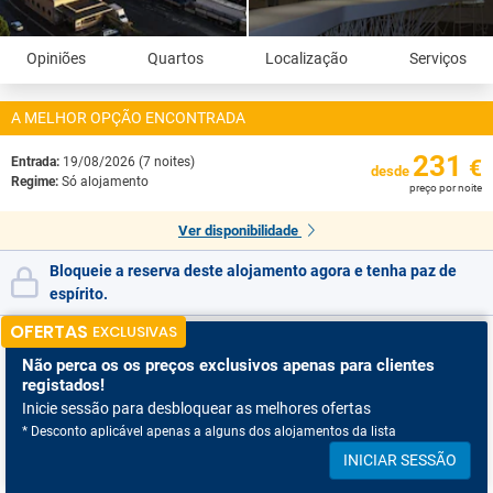
Opiniões
Quartos
Localização
Serviços
A MELHOR OPÇÃO ENCONTRADA
231
Entrada:
19/08/2026 (7 noites)
€
desde
Regime:
Só alojamento
preço por noite
Ver disponibilidade
Bloqueie a reserva deste alojamento agora e tenha paz de
espírito.
OFERTAS
EXCLUSIVAS
Não perca os
os preços exclusivos apenas para clientes
registados!
Inicie sessão para desbloquear as melhores ofertas
* Desconto aplicável apenas a alguns dos alojamentos da lista
INICIAR SESSÃO