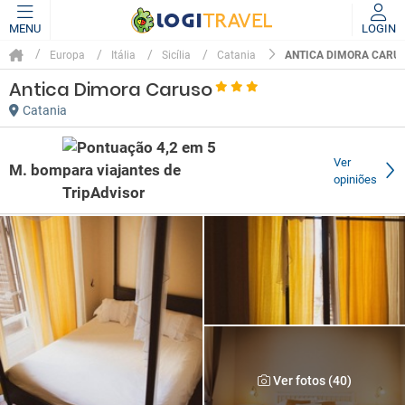
MENU
LOGIN
ANTICA DIMORA CARU
Europa
Itália
Sicília
Catania
Antica Dimora Caruso
Catania
Ver
M. bom
opiniões
Ver fotos (40)