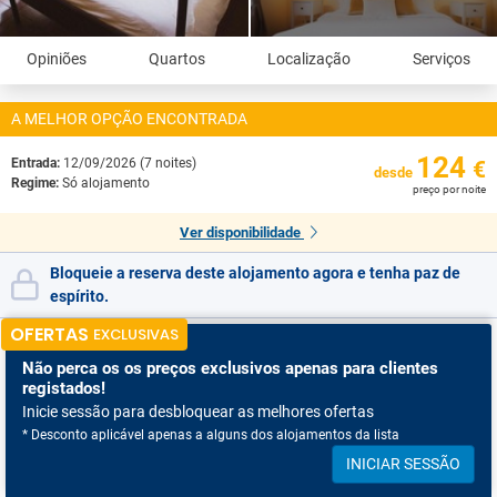
Opiniões
Quartos
Localização
Serviços
A MELHOR OPÇÃO ENCONTRADA
124
Entrada:
12/09/2026 (7 noites)
€
desde
Regime:
Só alojamento
preço por noite
Ver disponibilidade
Bloqueie a reserva deste alojamento agora e tenha paz de
espírito.
OFERTAS
EXCLUSIVAS
Não perca os
os preços exclusivos apenas para clientes
registados!
Inicie sessão para desbloquear as melhores ofertas
* Desconto aplicável apenas a alguns dos alojamentos da lista
INICIAR SESSÃO