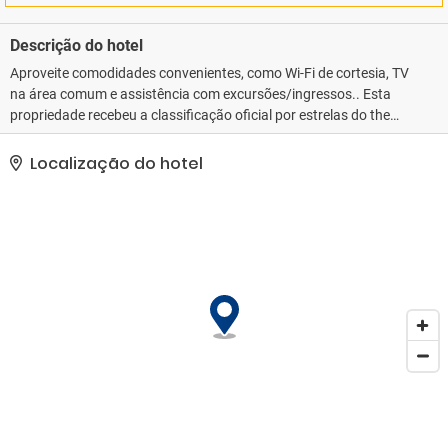
Descrição do hotel
Aproveite comodidades convenientes, como Wi-Fi de cortesia, TV
na área comum e assistência com excursões/ingressos.. Esta
propriedade recebeu a classificação oficial por estrelas do the
local rating authority.. As comodidades presentes incluem serviço
de lavanderia e lavagem a seco, armazenamento para bagagem e
Localização do hotel
lavanderia. Mediante uma sobretaxa, os hóspedes podem utilizar
serviço de traslado de/para o aeroporto (disponível 24 horas) e
serviço de traslado da estação ferroviária..