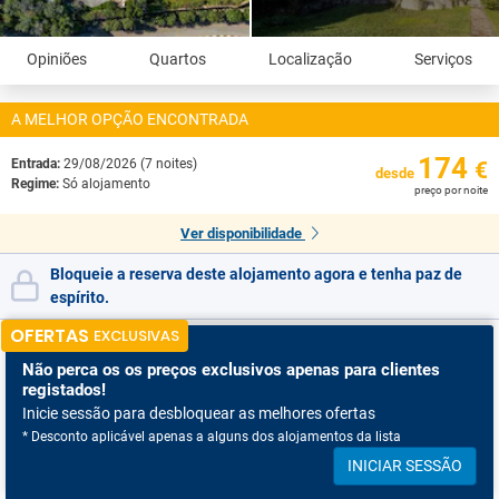
Opiniões
Quartos
Localização
Serviços
A MELHOR OPÇÃO ENCONTRADA
174
Entrada:
29/08/2026 (7 noites)
€
desde
Regime:
Só alojamento
preço por noite
Ver disponibilidade
Bloqueie a reserva deste alojamento agora e tenha paz de
espírito.
OFERTAS
EXCLUSIVAS
Não perca os
os preços exclusivos apenas para clientes
registados!
Inicie sessão para desbloquear as melhores ofertas
* Desconto aplicável apenas a alguns dos alojamentos da lista
INICIAR SESSÃO