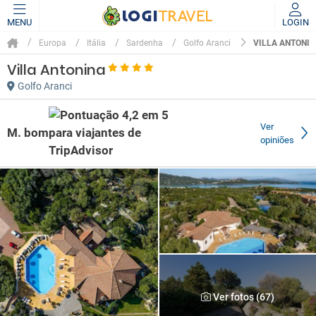
MENU
LOGIN
VILLA ANTONI
Europa
Itália
Sardenha
Golfo Aranci
Villa Antonina
Golfo Aranci
Ver
M. bom
opiniões
Ver fotos (67)