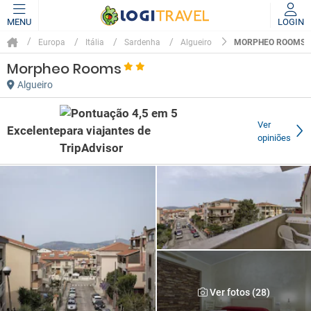
MENU
LOGIN
MORPHEO ROOMS
Europa
Itália
Sardenha
Algueiro
Morpheo Rooms
Algueiro
Ver
Excelente
opiniões
Ver fotos (28)