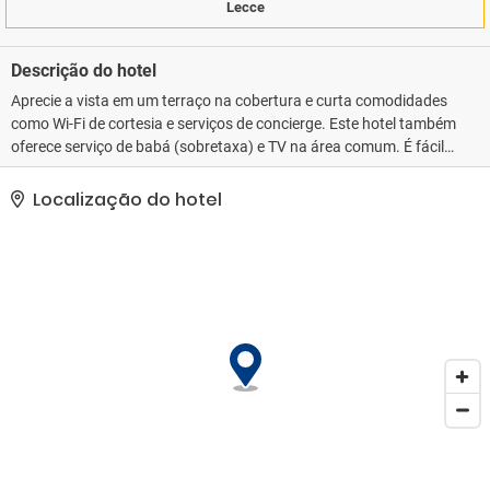
Lecce
Descrição do hotel
Aprecie a vista em um terraço na cobertura e curta comodidades
como Wi-Fi de cortesia e serviços de concierge. Este hotel também
oferece serviço de babá (sobretaxa) e TV na área comum. É fácil
chegar às atrações próximas à propriedade com o traslado local
(sobretaxa) que opera até 200 metros.. Esta propriedade recebeu
Localização do hotel
a classificação oficial por estrelas do the local rating authority.. As
comodidades presentes incluem acesso grátis à internet com fio,
um computador e check-out expresso. Mediante uma sobretaxa,
os hóspedes podem utilizar serviço de traslado de/para o
aeroporto (disponível 24 horas) e serviço de traslado da estação
ferroviária..