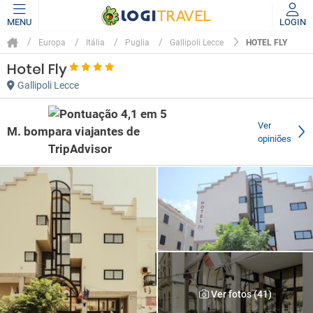
MENU
LOGIN
HOTEL FLY
Europa
Itália
Puglia
Gallipoli Lecce
Hotel Fly
Gallipoli Lecce
Ver
M. bom
opiniões
Ver fotos (41)