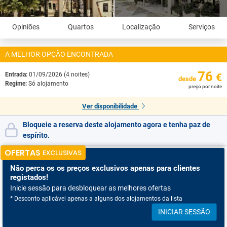
Opiniões
Quartos
Localização
Serviços
A MELHOR OPÇÃO ENCONTRADA
76
Entrada:
01/09/2026 (4 noites)
€
desde
Regime:
Só alojamento
preço por noite
Ver disponibilidade
Bloqueie a reserva deste alojamento agora e tenha paz de
espírito.
OFERTAS
EXCLUSIVAS
Não perca os
os preços exclusivos apenas para clientes
registados!
Inicie sessão para desbloquear as melhores ofertas
* Desconto aplicável apenas a alguns dos alojamentos da lista
INICIAR SESSÃO