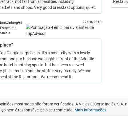
le track, not far from all facilities including
Restaura
arkets and shops. Very good breakfast options, quiet.
22/10/2018
lorewinberg94
Estocolmo,
Suécia
 place”
an Giorgio surprise us. It’s a small city with a lovely
ront and our balcone was right in front of the Adriatic
he hotel is nothing special but has been renewed
y (it seems like) and the stuff is very friendly. We had
meal at the Restaurant. We recommend it.
opiniões mostradas não foram verificadas. A Viajes El Corte Inglés, S.A.
viço nem é responsável pelo seu conteúdo.
Mais informações