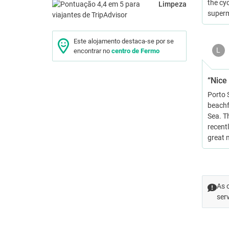
the cyc
Limpeza
superm
Este alojamento destaca-se por se
L
encontrar no
centro de Fermo
“Nice
Porto S
beachf
Sea. T
recentl
great 
As 
ser