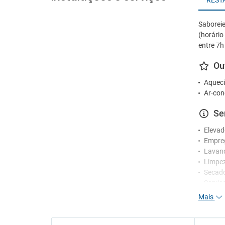
REST
Saboreie
(horári
entre 7h
Ou
Aqueci
Ar-con
Se
Elevad
Empre
Lavan
Limpez
Secad
Serviç
Mais
Re
Receç