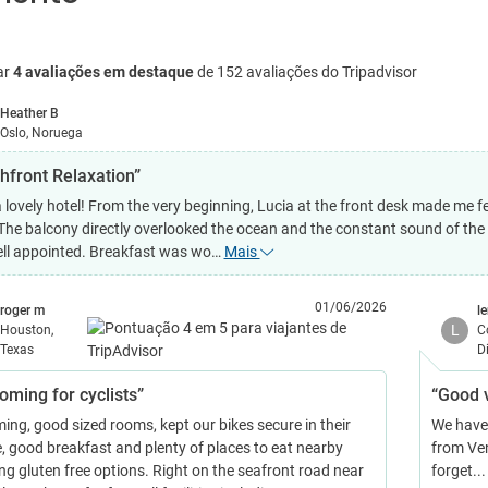
ar
4 avaliações em destaque
de 152 avaliações do Tripadvisor
Heather B
Oslo, Noruega
hfront Relaxation”
 lovely hotel! From the very beginning, Lucia at the front desk made me fe
 The balcony directly overlooked the ocean and the constant sound of t
ll appointed. Breakfast was wo…
Mais
01/06/2026
roger m
l
L
Houston,
C
Texas
D
oming for cyclists”
“Good v
ing, good sized rooms, kept our bikes secure in their
We have 
, good breakfast and plenty of places to eat nearby
from Ven
ng gluten free options. Right on the seafront road near
forget..