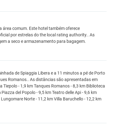
 na área comum. Este hotel também oferece
ial por estrelas do the local rating authority.. As
avagem a seco e armazenamento para bagagem.
minhada de Spiaggia Libera e a 11 minutos a pé de Porto
anques Romanos.. As distâncias são apresentadas em
ca Tiepolo - 1,9 km Tanques Romanos - 8,3 km Biblioteca
m Piazza del Popolo - 9,5 km Teatro delle Api - 9,6 km
m Lungomare Norte - 11,2 km Villa Baruchello - 12,2 km