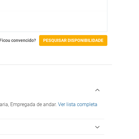
Jacuzzi
Spa
o
Atividades
Aluguer de bicicletas
Ficou convencido?
PESQUISAR DISPONIBILIDADE
Acessibilidade
Acesso por cadeira de rodas
Check-in/Check-out
daria, Empregada de andar.
Ver lista completa