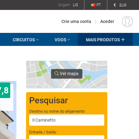
€
Origem
LIS
PT
EUR
Crie uma conta
|
Aceder
CIRCUITOS
VOOS
MAIS PRODUTOS
Ver mapa
7,8
Pesquisar
Destino ou nome do alojamento
Entrada / Saída: