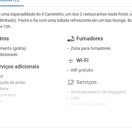
AURANTES
 uma especialidade do Il Caminetto, um dos 2 restaurantes neste hotel, ou
o limitado). Feche o fia com uma bebida refrescante em um bar/lounge. Buff
 e 10h..
tros
Fumadores
mento (grátis)
Zona para fumadores
dicionado
Wi-Fi
rviços adicionais
Wifi gratuito
or
Serviços
gada de andar
daria
Armazenamento de bagagens
a a seco
Café
or
Centro de negócios
o de lavandaria
Churrasco
Cofre
ceção
Esplanada
ão
Fax / Fotocopiadora