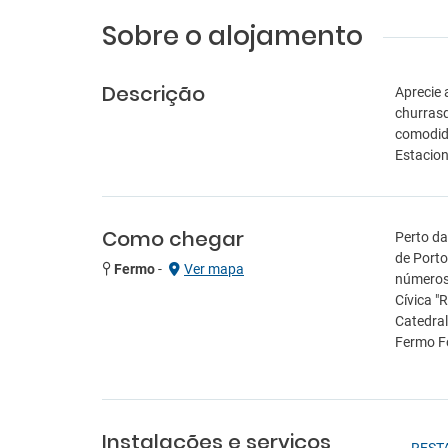
Sobre o alojamento
Descrição
Aprecie 
churrasq
comodida
Estacio
Como chegar
Perto da
de Porto
Fermo
-
Ver mapa
números 
Cívica "R
Catedral
Fermo Fo
Instalações e serviços