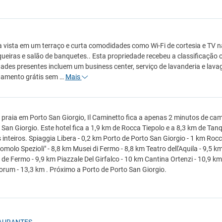
a vista em um terraço e curta comodidades como Wi-Fi de cortesia e TV
ueiras e salão de banquetes.. Esta propriedade recebeu a classificação ofic
des presentes incluem um business center, serviço de lavanderia e l
namento grátis sem …
Mais
 praia em Porto San Giorgio, Il Caminetto fica a apenas 2 minutos de ca
 San Giorgio. Este hotel fica a 1,9 km de Rocca Tiepolo e a 8,3 km de T
inteiros. Spiaggia Libera - 0,2 km Porto de Porto San Giorgio - 1 km Roc
omolo Spezioli" - 8,8 km Musei di Fermo - 8,8 km Teatro dell'Aquila - 9,5 k
 de Fermo - 9,9 km Piazzale Del Girfalco - 10 km Cantina Ortenzi - 10,9 k
rum - 13,3 km . Próximo a Porto de Porto San Giorgio.