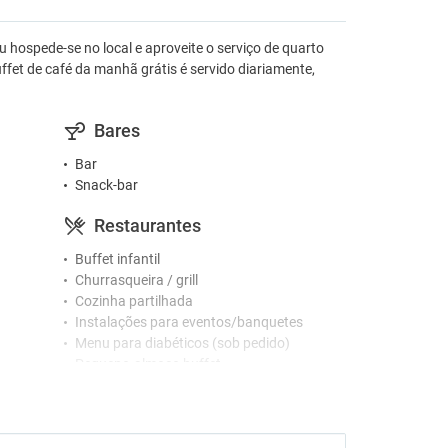
 hospede-se no local e aproveite o serviço de quarto
et de café da manhã grátis é servido diariamente,
Bares
Bar
Snack-bar
Restaurantes
Buffet infantil
Churrasqueira / grill
Cozinha partilhada
Instalações para eventos/banquetes
Menu para diabéticos (sob pedido)
Pequeno-almoço buffet
Ginásio e SPA
Ginásio