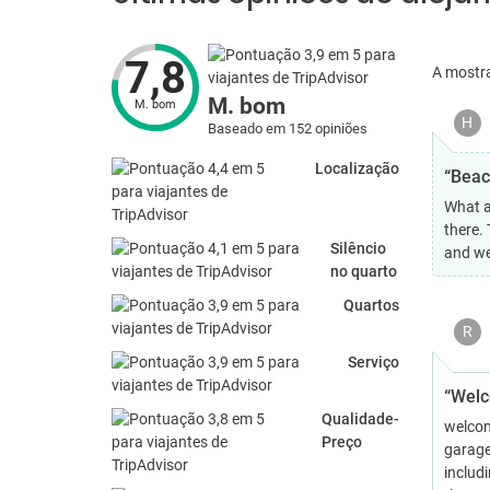
7,8
A mostr
M. bom
M. bom
H
Baseado em 152 opiniões
Localização
“Beac
What a
there.
Silêncio
and we
no quarto
Quartos
R
Serviço
“Welc
Qualidade-
welcom
Preço
garage
includi