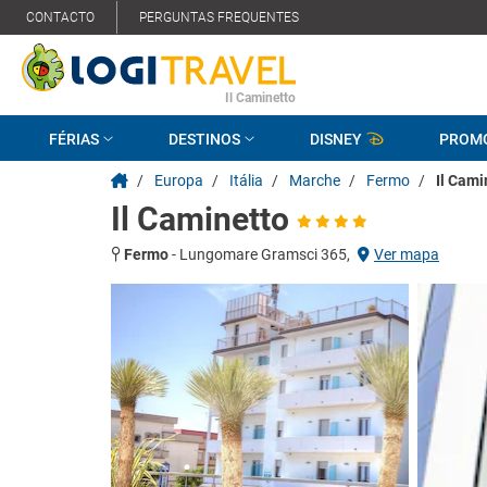
CONTACTO
PERGUNTAS FREQUENTES
Il Caminetto
FÉRIAS
DESTINOS
DISNEY
PROM
/
Europa
/
Itália
/
Marche
/
Fermo
/
Il Cami
Il Caminetto
Fermo
-
Lungomare Gramsci 365,
Ver mapa