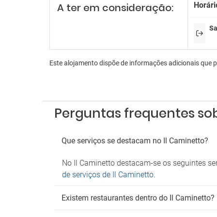
Horári
A ter em consideração:
Serviç
En
Sa
Sala d
Es
Este alojamento dispõe de informações adicionais que 
Estac
Parque
Tr
Perguntas frequentes sob
Shuttl
Transf
Que serviços se destacam no Il Caminetto?
An
No Il Caminetto destacam-se os seguintes ser
Admite
de serviços de Il Caminetto
.
Existem restaurantes dentro do Il Caminetto?