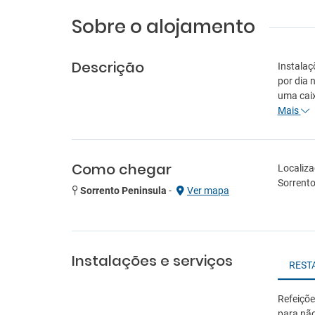
Sobre o alojamento
Descrição
Instalaç
por dia 
uma caix
Mais
Como chegar
Localiza
Sorrento
Sorrento Peninsula
-
Ver mapa
Instalações e serviços
REST
Refeiço
para não