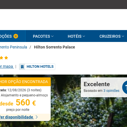
OÇÕES
PACOTES
HOTÉIS
CRUZEIROS
rento Peninsula
/
Hilton Sorrento Palace
er mapa
|
HILTON HOTELS
HOR OPÇÃO ENCONTRADA
Excelente
rada:
12/08/2026 (3 noites)
Baseado em
3 opiniões
:
Alojamento e pequeno-almoço
560
€
desde
preço por noite
er disponibilidade