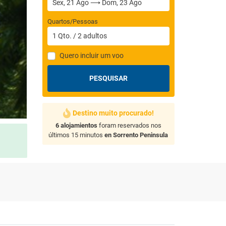
Quartos/Pessoas
1
Qto.
/
2
adultos
Quero incluir um voo
PESQUISAR
Destino muito procurado!
6 alojamientos
foram reservados nos
últimos 15 minutos
en Sorrento Peninsula