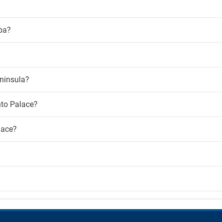
-Fi
Venda de entradas
Venda de excursões
atuito
spa?
Crianças
Clube infantil
Creche
Parque infantil
ninsula?
Piscina para crianças
Serviço de babysitting
nto Palace?
Área infantil
lace?