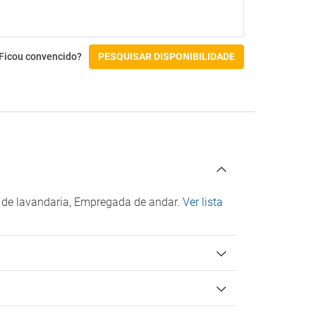
Menu para diabéticos (sob pedido)
Pequeno-almoço buffet
Restaurante a la carte
Ficou convencido?
PESQUISAR DISPONIBILIDADE
Ginásio e SPA
Ginásio
Spa
Atividades
Aluguer de bicicletas
Court de ténis
Mergulho
Padel
o de lavandaria, Empregada de andar.
Ver lista
Pingue-pongue
Snorkel
Surf
Acessibilidade
Acesso por cadeira de rodas
Instalações para para pessoas com