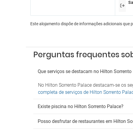
Serviç
Sa
En
Aeróbi
Este alojamento dispõe de informações adicionais que 
Bilhar
Discot
Lojas 
Sala d
Perguntas frequentes sob
Sala d
Es
Que serviços se destacam no Hilton Sorrento
Estac
Estaci
No Hilton Sorrento Palace destacam-se os seg
Parque
completa de serviços de Hilton Sorrento Pala
Serviç
Existe piscina no Hilton Sorrento Palace?
Fu
Deteto
Posso desfrutar de restaurantes em Hilton So
Zona 