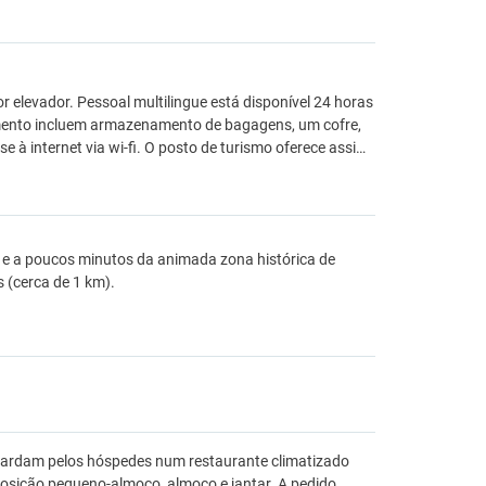
or elevador. Pessoal multilingue está disponível 24 horas
jamento incluem armazenamento de bagagens, um cofre,
 internet via wi-fi. O posto de turismo oferece assi…
 e a poucos minutos da animada zona histórica de
 (cerca de 1 km).
aguardam pelos hóspedes num restaurante climatizado
osição pequeno-almoço, almoço e jantar. A pedido,