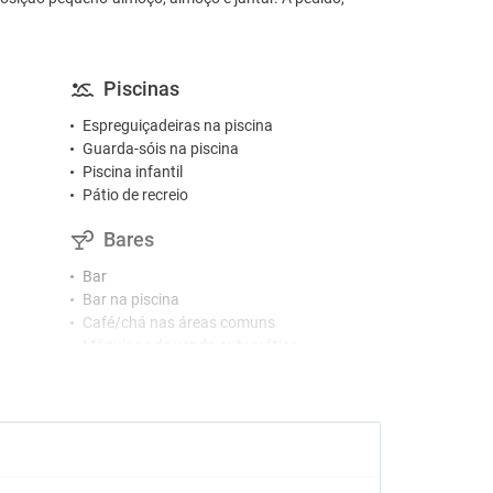
Piscinas
Espreguiçadeiras na piscina
Guarda-sóis na piscina
Piscina infantil
Pátio de recreio
Bares
Bar
Bar na piscina
Café/chá nas áreas comuns
Máquinas de venda automática
Snack-bar
Restaurantes
Cadeiras altas
Instalações para eventos/banquetes