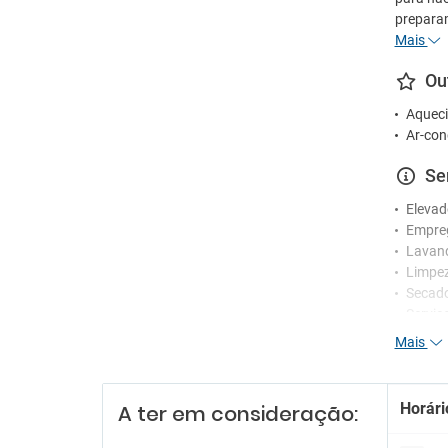
preparam
Mais
Ou
Aqueci
Ar-con
Se
Elevad
Empre
Lavan
Limpez
Secad
Serviç
Mais
Re
Funcio
Horári
A ter em consideração:
Receçã
Serviç