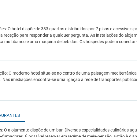
ões: O hotel dispõe de 383 quartos distribuídos por 7 pisos e acessíveis p
na receção para responder a qualquer pergunta. As instalações do alo
a multibanco e uma máquina de bebidas. Os hóspedes podem conectar-se à
ção: O moderno hotel situa-se no centro de uma paisagem mediterrânica
. Nas imediações encontra-se uma ligação à rede de transportes públicos
AURANTES
̃es: O alojamento dispõe de um bar. Diversas especialidades culinárias 
-fumadores. É possível reservar em regime de meia-pensão. Estão à disp