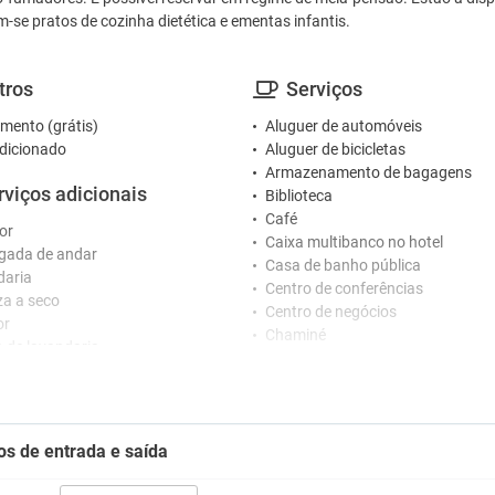
-se pratos de cozinha dietética e ementas infantis.
tros
Serviços
mento (grátis)
Aluguer de automóveis
dicionado
Aluguer de bicicletas
Armazenamento de bagagens
rviços adicionais
Biblioteca
Café
or
Caixa multibanco no hotel
gada de andar
Casa de banho pública
daria
Centro de conferências
a a seco
Centro de negócios
or
Chaminé
o de lavandaria
Cofre
Câmbio de moeda
ceção
Esplanada
Fax / Fotocopiadora
nários que falam vários idiomas
os de entrada e saída
Ginásio 24 horas
o 24 horas
Guarda-roupa
o de concierge