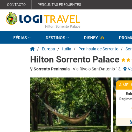
CONTACTO
PERGUNTAS FREQUENTES
Hilton Sorrento Palace
FÉRIAS
DESTINOS
DISNEY
PROM
/
Europa
/
Itália
/
Península de Sorrento
/
Sor
Hilton Sorrento Palace
Sorrento Peninsula
-
Via Rivolo Sant'Antonio 13,
V
A MEL
Ent
Regime
V