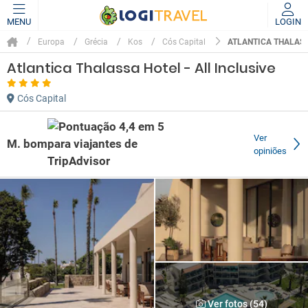
MENU
LOGIN
ATLANTICA THALASS
Europa
Grécia
Kos
Cós Capital
Atlantica Thalassa Hotel - All Inclusive
Cós Capital
Ver
M. bom
opiniões
Ver fotos (54)