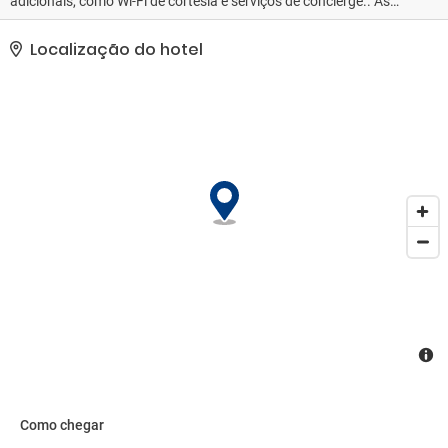
adicionais, como Wi-Fi de cortesia e serviços de concierge.. As
comodidades presentes incluem serviço de limusine/carro
disponível, serviço de lavanderia e lavagem a seco e balcão de
Localização do hotel
recepção 24 horas. Estacionamento grátis sem manobrista está
disponível no local..
Como chegar