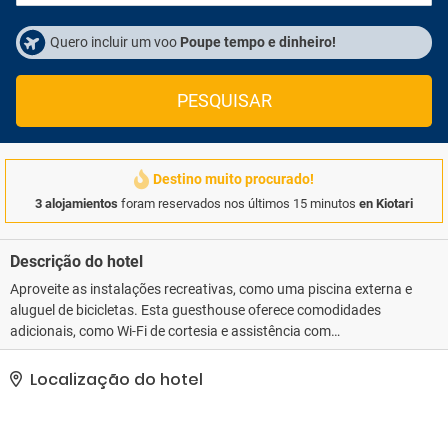
Quero incluir um voo
Poupe tempo e dinheiro!
PESQUISAR
Destino muito procurado!
3 alojamientos
foram reservados nos últimos 15 minutos
en Kiotari
Descrição do hotel
Aproveite as instalações recreativas, como uma piscina externa e
aluguel de bicicletas. Esta guesthouse oferece comodidades
adicionais, como Wi-Fi de cortesia e assistência com
excursões/ingressos.. As comodidades presentes incluem check-
in expresso, armazenamento para bagagem e lavanderia.
Localização do hotel
Estacionamento grátis sem manobrista está disponível no local..