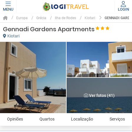
MENU
LOGIN
GENNADI GARD
Europa
Grécia
Ilha de Rodes
Kiotari
Gennadi Gardens Apartments
Kiotari
Ver fotos (41)
Opiniões
Quartos
Localização
Serviços