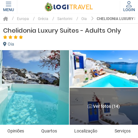
MENU
LOGIN
CHELIDONIA LUXURY SU
Europa
Grécia
Santorini
Oia
Chelidonia Luxury Suites - Adults Only
Oia
Ver fotos (14)
Opiniões
Quartos
Localização
Serviços