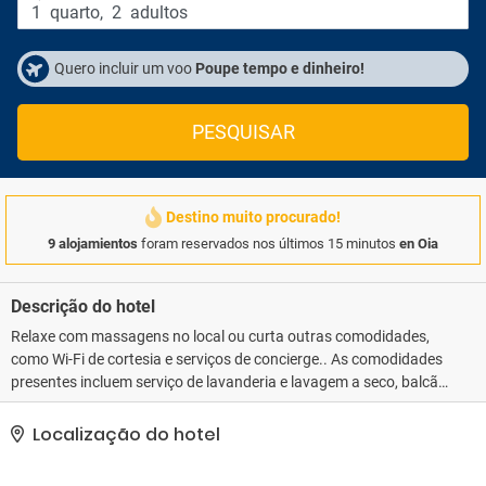
1
quarto
,
2
adultos
Quero incluir um voo
Poupe tempo e dinheiro!
PESQUISAR
Destino muito procurado!
9 alojamientos
foram reservados nos últimos 15 minutos
en Oia
Descrição do hotel
Relaxe com massagens no local ou curta outras comodidades,
como Wi-Fi de cortesia e serviços de concierge.. As comodidades
presentes incluem serviço de lavanderia e lavagem a seco, balcão
de recepção 24 horas e armazenamento para bagagem. Mediante
uma sobretaxa, os hóspedes podem utilizar serviço de traslado
Localização do hotel
de/para o aeroporto (disponível 24 horas) e serviço de traslado
de/para o terminal rodoviário..