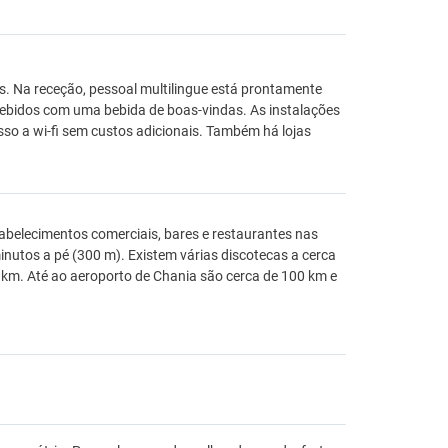
s. Na receção, pessoal multilingue está prontamente
cebidos com uma bebida de boas-vindas. As instalações
so a wi-fi sem custos adicionais. Também há lojas
tabelecimentos comerciais, bares e restaurantes nas
nutos a pé (300 m). Existem várias discotecas a cerca
km. Até ao aeroporto de Chania são cerca de 100 km e