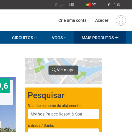
€
Origem
LIS
PT
EUR
Crie uma conta
|
Aceder
CIRCUITOS
VOOS
MAIS PRODUTOS
Ver mapa
9,6
Pesquisar
Destino ou nome do alojamento
Entrada / Saída: