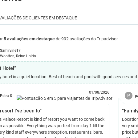
VALIAÇÕES DE CLIENTES EM DESTAQUE
ar
5 avaliações em destaque
de 992 avaliações do Tripadvisor
SamIrvine17
Wootton, Reino Unido
t Hotel”
y hotel in a quiet location. Best of beach and pool with good services and
01/08/2026
P
Petra S
p
resort I've been to”
“Family
 Palace Resort is kind of resort you want to come back
Location
 as possible. Everything was perfect from day 1 till the
very smi
ry kind staff everywhere (reception, restaurants, bars,
price b