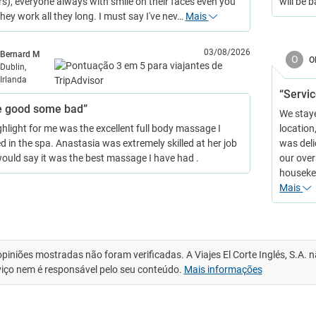
rs), everyone always with smile on their faces even you
will be 
hey work all they long. I must say I've nev…
Mais
03/08/2026
Bernard M
O
O
Dublin,
Irlanda
“Servic
 good some bad”
We staye
ghlight for me was the excellent full body massage I
location
d in the spa. Anastasia was extremely skilled at her job
was deli
would say it was the best massage I have had .
our over
housekee
Mais
opiniões mostradas não foram verificadas. A Viajes El Corte Inglés, S.A.
viço nem é responsável pelo seu conteúdo.
Mais informações