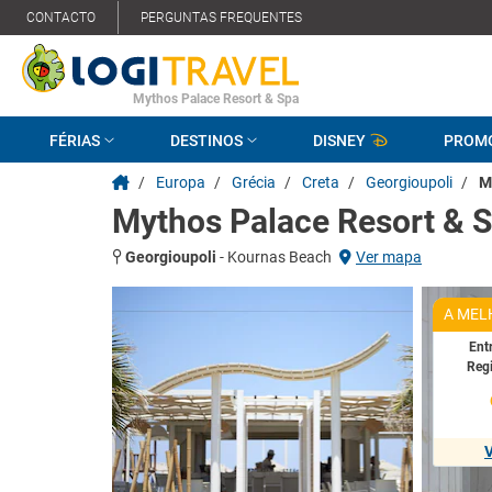
CONTACTO
PERGUNTAS FREQUENTES
Mythos Palace Resort & Spa
FÉRIAS
DESTINOS
DISNEY
PROM
/
Europa
/
Grécia
/
Creta
/
Georgioupoli
/
M
Mythos Palace Resort & 
Georgioupoli
-
Kournas Beach
Ver mapa
A MEL
Ent
Reg
V