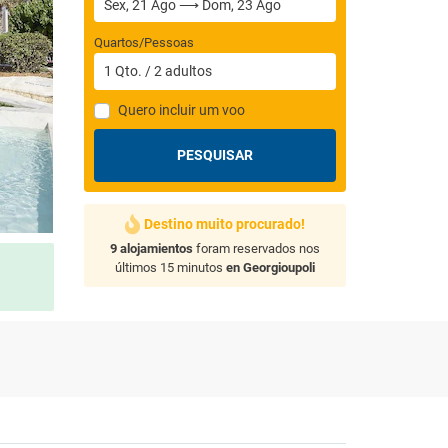
Quartos/Pessoas
1
Qto.
/
2
adultos
Quero incluir um voo
PESQUISAR
Destino muito procurado!
9 alojamientos
foram reservados nos
últimos 15 minutos
en Georgioupoli