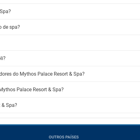
Clube infantil
madores
Creche
 Spa?
Parque infantil
para fumadores
Serviço de babysitting
o de spa?
-Fi
Área infantil
atuito
li?
adores do Mythos Palace Resort & Spa?
 Mythos Palace Resort & Spa?
t & Spa?
OUTROS PAÍSES