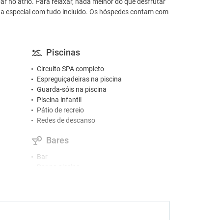
bar no átrio. Para relaxar, nada melhor do que desfrutar
rta especial com tudo incluído. Os hóspedes contam com
Piscinas
Circuito SPA completo
Espreguiçadeiras na piscina
Guarda-sóis na piscina
Piscina infantil
Pátio de recreio
Redes de descanso
Bares
Bar
Bar na piscina
Bar na praia
Café/chá nas áreas comuns
Snack-bar
Restaurantes