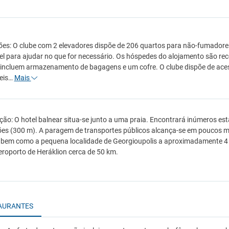
ões: O clube com 2 elevadores dispõe de 206 quartos para não-fumadore
el para ajudar no que for necessário. Os hóspedes do alojamento são re
 incluem armazenamento de bagagens e um cofre. O clube dispõe de aces
veis…
Mais
ção: O hotel balnear situa-se junto a uma praia. Encontrará inúmeros es
es (300 m). A paragem de transportes públicos alcança-se em poucos mi
 bem como a pequena localidade de Georgioupolis a aproximadamente 4 
eroporto de Heráklion cerca de 50 km.
AURANTES