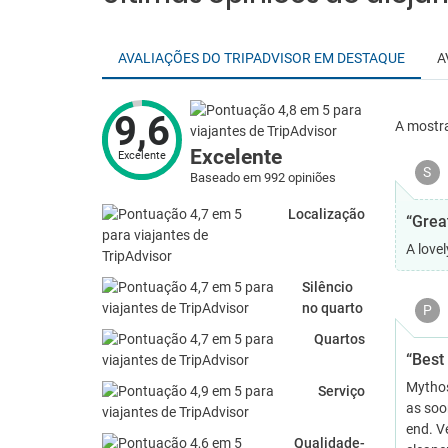
AVALIAÇÕES DO TRIPADVISOR EM DESTAQUE
A
9,6
A mostr
Excelente
Excelente
S
Baseado em 992 opiniões
Localização
“Grea
A lovel
Silêncio
no quarto
P
Quartos
“Best 
Mythos
Serviço
as soon
end. Ve
Qualidade-