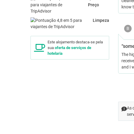
cleane
Preço
know t
Limpeza
B
Este alojamento destaca-se pela
“some
sua
oferta de serviços de
hotelaria
The hi
receive
and I 
As 
ser