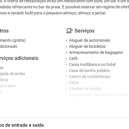
es: A oferta de restauração inclui um restaurante com bufê, um bar e um 
ebida refrescante no bar da praia. É possível reservar em regime de ofe
ioso e variado bufê para o pequeno-almoço, almoço e jantar.
tros
Serviços
mento (grátis)
Aluguer de automóveis
dicionado
Aluguer de bicicletas
Armazenamento de bagagens
rviços adicionais
Café
Caixa multibanco no hotel
or
Casa de banho pública
gada de andar
Centro de conferências
daria
Cofre
a a seco
Câmbio de moeda
or
Equipamento para passar a ferro
o de lavandaria
Esplanada
Fax / Fotocopiadora
ceção
Imprensa
Jardim
nários que falam vários idiomas
os de entrada e saída
Lojas
o 24 horas