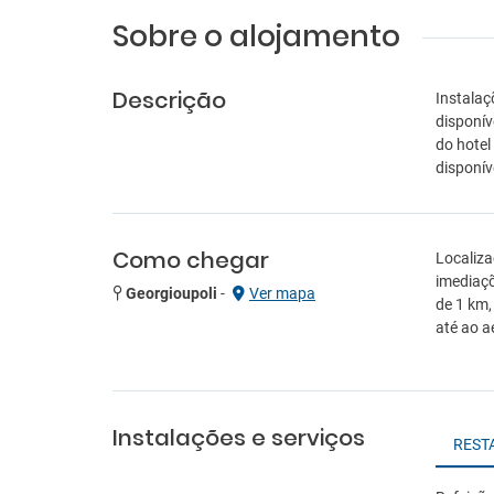
Sobre o alojamento
Descrição
Instalaç
disponív
do hotel
disponí
Como chegar
Localiza
imediaçõ
Georgioupoli
-
Ver mapa
de 1 km,
até ao a
Instalações e serviços
REST