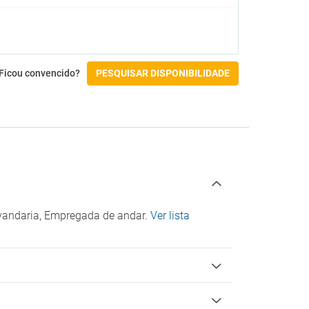
Cadeiras altas
Menu para diabéticos (sob pedido)
Pequeno-almoço buffet
Restaurante com buffet
Ficou convencido?
PESQUISAR DISPONIBILIDADE
Ginásio e SPA
Banho turco
o
Ginásio
Hidromassagem
Jacuzzi
Massagens
Sauna
Spa
avandaria, Empregada de andar.
Ver lista
Atividades
Aluguer de bicicletas
Court de ténis
Padel
Pingue-pongue