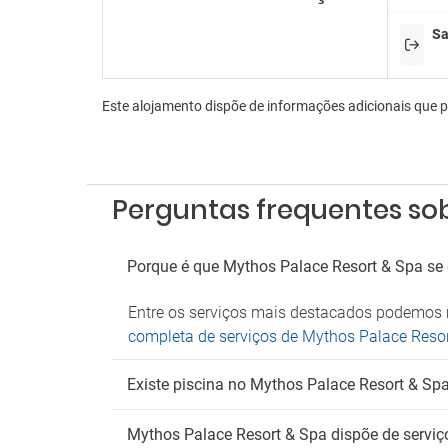
Serviç
Serviç
Sa
En
Aeróbi
Este alojamento dispõe de informações adicionais que 
Anima
Animaç
Bilhar
Consol
Perguntas frequentes sob
Dardo
Discot
Lojas 
Porque é que Mythos Palace Resort & Spa se
Música
Sala d
Entre os serviços mais destacados podemos m
Sala d
Sala d
completa de serviços de Mythos Palace Reso
Es
Existe piscina no Mythos Palace Resort & Sp
Estac
Parque
Mythos Palace Resort & Spa dispõe de serviç