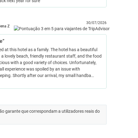
back next year for sure
30/07/2026
lena Z
e”
d at this hotel as a family. The hotel has a beautiful
, a lovely beach, friendly restaurant staff, and the food
cious with a good variety of choices. Unfortunately,
all experience was spoiled by an issue with
ping. Shortly after our arrival, my small handba…
 não garante que correspondam a utilizadores reais do