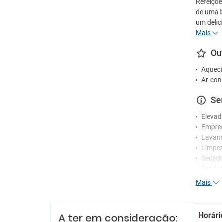
Refeiçõ
de uma b
um delic
Mais
Ou
Aqueci
Ar-con
Se
Elevad
Empre
Lavan
Limpez
Secad
Serviç
Mais
Re
Funcio
Horári
A ter em consideração:
Receçã