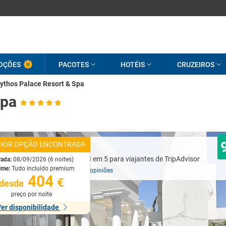
OÇÕES
PACOTES
HOTÉIS
CRUZEIROS
ythos Palace Resort & Spa
Spa
HOR OPÇÃO ENCONTRADA
Excelente
rada:
08/09/2026 (6 noites)
ime:
Tudo incluído premium
Baseado em
992 opiniões
404
€
desde
preço por noite
er disponibilidade