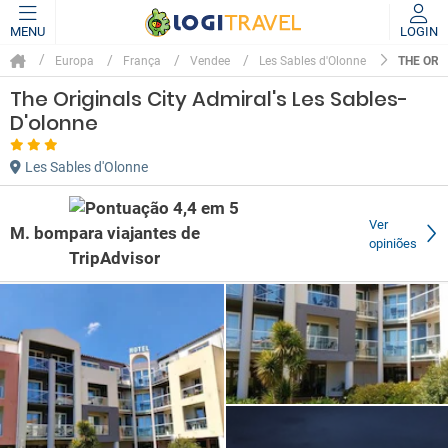
MENU
LOGIN
THE ORI
Europa
França
Vendee
Les Sables d'Olonne
The Originals City Admiral's Les Sables-
D'olonne
Les Sables d'Olonne
Ver
M. bom
opiniões