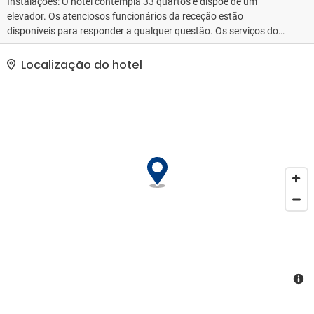
Instalações: O hotel contempla 33 quartos e dispõe de um
elevador. Os atenciosos funcionários da receção estão
disponíveis para responder a qualquer questão. Os serviços do
estabelecimento incluem armazenamento de bagagens. O
alojamento dispõe de acesso a wi-fi. O hotel oferece uma série de
Localização do hotel
instalações e serviços adaptados a pessoas com mobilidade
reduzida. As instalações estão adaptadas a cadeiras de rodas.
Para os cinéfilos: há um cinema e a sessão vai começar! Há uma
série de lojas que convidam a passeios e compras. As instalações
do estabelecimento incluem ainda uma sala de televisão e uma
biblioteca. Os hóspedes que viajem de automóvel poderão deixá-
lo na garagem (sem custos adicionais) ou no parque de
estacionamento (sem custos adicionais). Entre os serviços
adicionais há ainda um serviço de segurança 24 h e serviço de
quartos 24 horas. O jornal diário está ao dispor dos hóspedes
sem custos adicionais. Para facilitar a comunicação e o
desempenho de atividades empresariais, pode disponibilizar-se
uma máquina de fax.