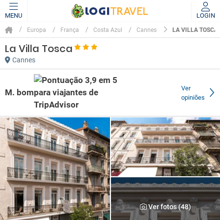
MENU
LOGIN
LA VILLA TOSCA
Europa
França
Costa Azul
Cannes
La Villa Tosca
Cannes
Ver
M. bom
opiniões
Ver fotos (48)