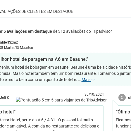
VALIAÇÕES DE CLIENTES EM DESTAQUE
ar
5 avaliações em destaque
de 312 avaliações do Tripadvisor
aldertSxm2
St-Martin/St Maarten
lhor hotel de paragem na A6 em Beaune.”
nenhum hotel de bobagem em Beaune. Beaune é uma bela cidade histórica
omida. Mas o hotel também tem um bom restaurante. Tomamos o jantar 
to é muito bem como um quarto de hotel é. …
Mais
30/10/2024
C
Jeff C
c
o hotel”
“Ótimo 
ccor Hotel, perto da A 6 / A 31 . O pessoal foi muito
Ficamos 
dor e amigável. A comida no restaurante era deliciosa e
funcioná