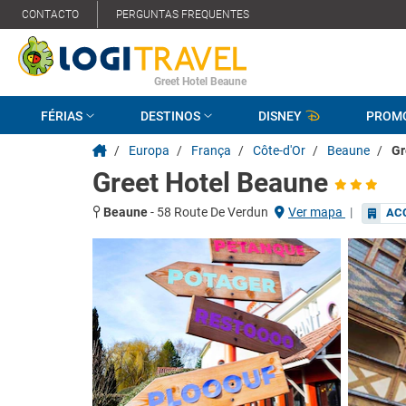
CONTACTO
PERGUNTAS FREQUENTES
Greet Hotel Beaune
FÉRIAS
DESTINOS
DISNEY
PROM
/
Europa
/
França
/
Côte-d'Or
/
Beaune
/
Gr
Greet Hotel Beaune
Beaune
-
58 Route De Verdun
Ver mapa
|
AC