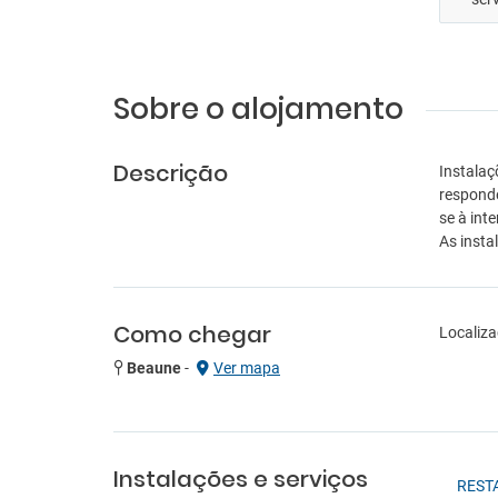
Sobre o alojamento
Descrição
Instalaç
responde
se à int
As insta
Como chegar
Localiza
Beaune
-
Ver mapa
Instalações e serviços
REST