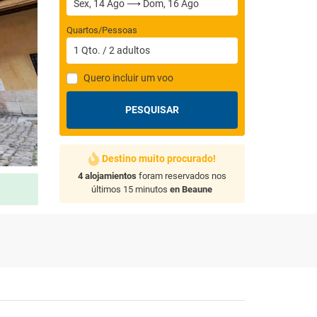
Quartos/Pessoas
1
Qto.
/
2
adultos
Quero incluir um voo
PESQUISAR
Destino muito procurado!
4 alojamientos
foram reservados nos
últimos 15 minutos
en Beaune