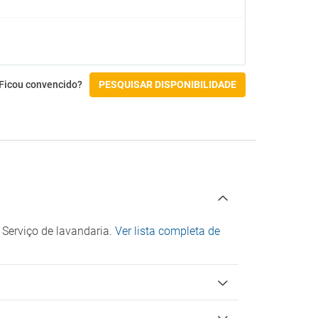
Ginásio
Sauna
Spa
Atividades
Ficou convencido?
PESQUISAR DISPONIBILIDADE
Aluguer de bicicletas
Campo de golfe
Court de ténis
Pingue-pongue
Acessibilidade
s
Acesso por cadeira de rodas
Instalações para para pessoas com
deficiência
 Serviço de lavandaria.
Ver lista completa de
Check-in/Check-out