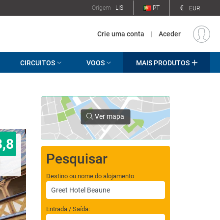
€
Origem
LIS
PT
EUR
Crie uma conta
|
Aceder
CIRCUITOS
VOOS
MAIS PRODUTOS
Ver mapa
8,8
Pesquisar
Destino ou nome do alojamento
Entrada / Saída: