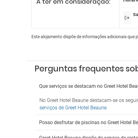
A ter em consideração:
Bóling
Lojas 
Sa
Sala d
Sala d
Es
Este alojamento dispõe de informações adicionais que 
Estac
Parque
An
Perguntas frequentes so
Admite
Que serviços se destacam no Greet Hotel Be
Fu
Deteto
No Greet Hotel Beaune destacam-se os seguint
Zona 
serviços de Greet Hotel Beaune
.
Wi
Posso desfrutar de piscinas no Greet Hotel 
Wifi gr
Greet Hotel Beaune dispõe de serviço de rest