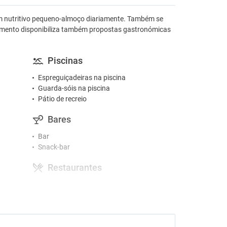
um nutritivo pequeno-almoço diariamente. Também se
ecimento disponibiliza também propostas gastronómicas
Piscinas
Espreguiçadeiras na piscina
Guarda-sóis na piscina
Pátio de recreio
Bares
Bar
Snack-bar
Restaurantes
Cadeiras altas
Pequeno-almoço buffet
Ginásio e SPA