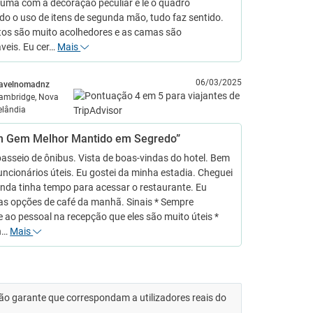
tuma com a decoração peculiar e lê o quadro
do o uso de itens de segunda mão, tudo faz sentido.
tos são muito acolhedores e as camas são
veis. Eu cer…
Mais
06/03/2025
ravelnomadnz
ambridge, Nova
elândia
n Gem Melhor Mantido em Segredo”
sseio de ônibus. Vista de boas-vindas do hotel. Bem
uncionários úteis. Eu gostei da minha estadia. Cheguei
inda tinha tempo para acessar o restaurante. Eu
as opções de café da manhã. Sinais * Sempre
 ao pessoal na recepção que eles são muito úteis *
n…
Mais
 não garante que correspondam a utilizadores reais do