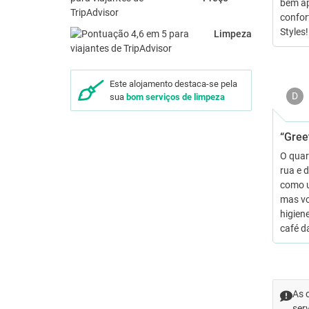
bem ap
confor
Styles!
Limpeza
Este alojamento destaca-se pela
D
sua
bom serviços de limpeza
“Gree
O quar
rua e 
como u
mas vo
higien
café d
As 
ser