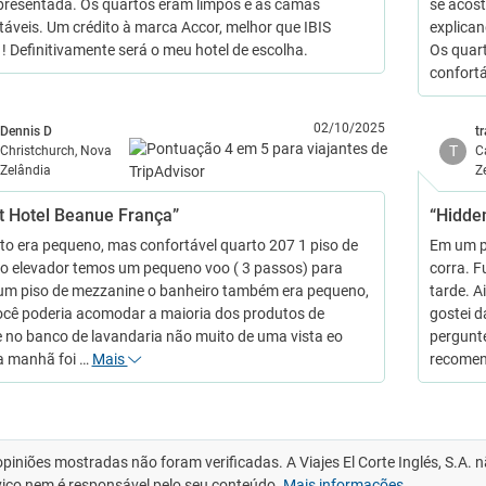
resentada. Os quartos eram limpos e as camas
se acos
táveis. Um crédito à marca Accor, melhor que IBIS
explican
 ! Definitivamente será o meu hotel de escolha.
Os quar
confortá
02/10/2025
Dennis D
t
T
Christchurch, Nova
C
Zelândia
Z
t Hotel Beanue França”
“Hidde
to era pequeno, mas confortável quarto 207 1 piso de
Em um pa
do elevador temos um pequeno voo ( 3 passos) para
corra. F
m piso de mezzanine o banheiro também era pequeno,
tarde. A
cê poderia acomodar a maioria dos produtos de
gostei d
e no banco de lavandaria não muito de uma vista eo
pergunte
a manhã foi …
Mais
recome
opiniões mostradas não foram verificadas. A Viajes El Corte Inglés, S.A.
viço nem é responsável pelo seu conteúdo.
Mais informações