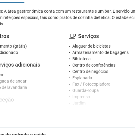
̃es: A área gastronómica conta com um restaurante e um bar. É servido 
 refeições especiais, tais como pratos de cozinha dietética. O estabel
is.
tros
Serviços
mento (grátis)
Aluguer de bicicletas
dicionado
Armazenamento de bagagens
Biblioteca
rviços adicionais
Centro de conferências
Centro de negócios
or
Esplanada
gada de andar
Fax / Fotocopiadora
o de lavandaria
Guarda-roupa
Imprensa
ceção
Jardim
Médico
nários que falam vários idiomas
Piscina exterior sazonal
o 24 horas
Piscina interior
tretenimento
Sala de banquetes e eventos
os de entrada e saída
Sala de reuniões