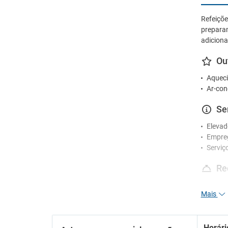
Refeiço
preparam
adiciona
Ou
Aqueci
Ar-con
Se
Elevad
Empre
Serviç
Re
Funcio
Mais
Receçã
En
Horári