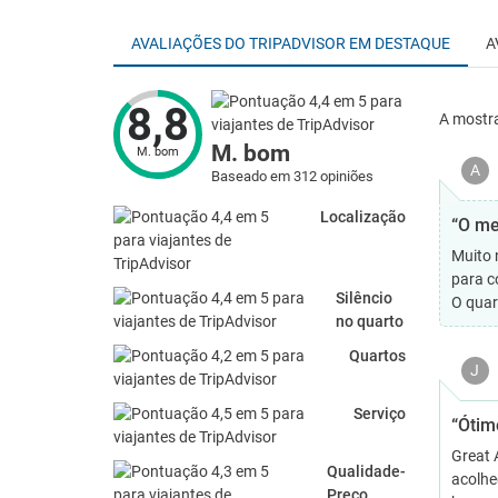
AVALIAÇÕES DO TRIPADVISOR EM DESTAQUE
A
8,8
A mostr
M. bom
M. bom
A
Baseado em 312 opiniões
Localização
“O me
Muito 
para c
Silêncio
O quar
no quarto
Quartos
J
Serviço
“Ótim
Great A
Qualidade-
acolhe
Preço