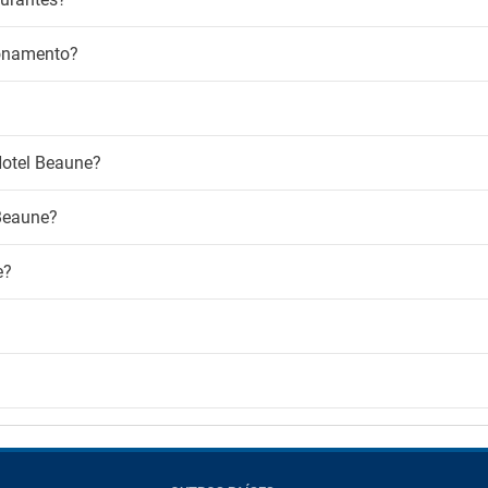
ionamento?
 Hotel Beaune?
 Beaune?
e?