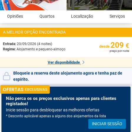
Opiniões
Quartos
Localização
Serviços
A MELHOR OPÇÃO ENCONTRADA
209
Entrada:
20/09/2026 (4 noites)
€
desde
Regime:
Alojamento e pequeno-almoço
preço por noite
Ver disponibilidade
Bloqueie a reserva deste alojamento agora e tenha paz de
espírito.
OFERTAS
EXCLUSIVAS
Não perca os
os preços exclusivos apenas para clientes
registados!
Inicie sessão para desbloquear as melhores ofertas
* Desconto aplicável apenas a alguns dos alojamentos da lista
INICIAR SESSÃO