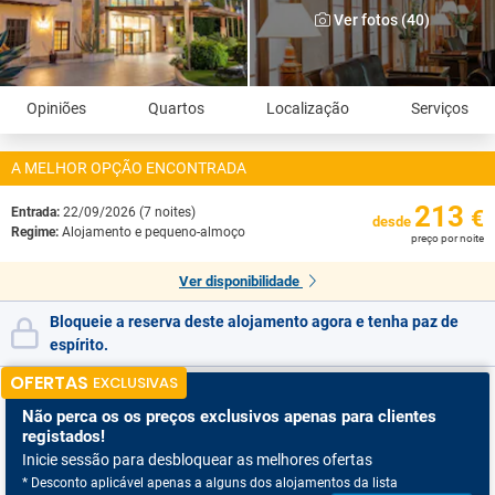
Ver fotos (40)
Opiniões
Quartos
Localização
Serviços
A MELHOR OPÇÃO ENCONTRADA
213
Entrada:
22/09/2026 (7 noites)
€
desde
Regime:
Alojamento e pequeno-almoço
preço por noite
Ver disponibilidade
Bloqueie a reserva deste alojamento agora e tenha paz de
espírito.
OFERTAS
EXCLUSIVAS
Não perca os
os preços exclusivos apenas para clientes
registados!
Inicie sessão para desbloquear as melhores ofertas
* Desconto aplicável apenas a alguns dos alojamentos da lista