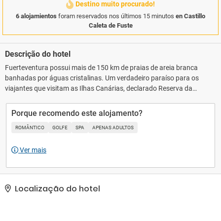
Destino muito procurado!
6 alojamientos
foram reservados nos últimos 15 minutos
en Castillo
Caleta de Fuste
Descrição do hotel
Fuerteventura possui mais de 150 km de praias de areia branca
banhadas por águas cristalinas. Um verdadeiro paraíso para os
viajantes que visitam as Ilhas Canárias, declarado Reserva da
Biosfera. E, para desfrutar deste destino incomparável, nada
melhor do que um alojamento à altura, como o luxuoso Elba
Porque recomendo este alojamento?
Palace Golf Boutique Hotel. Praias dignas de um cartão postal,
ROMÂNTICO
GOLFE
SPA
APENAS ADULTOS
um clima invejável e uma ampla variedade de atividades… Todos
os ingredientes necessários para desfrutar de umas férias em
Ver mais
instalações de primeira classe. Situado na maravilhosa costa
leste de Fuerteventura, o Elba Palace Golf Boutique Hotel é um
estabelecimento de 5 estrelas que faz parte da IATGO e da PGA, e
que oferece uma experiência de relaxamento total e a
Localização do hotel
possibilidade de desfrutar de um campo de golfe de primeira
classe com vista para o mar.