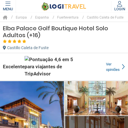
MENU
LOGIN
Europa
Espanha
Fuerteventura
Castillo Caleta de Fuste
Elba Palace Golf Boutique Hotel Solo
Adultos (+16)
Castillo Caleta de Fuste
Ver
Excelente
opiniões