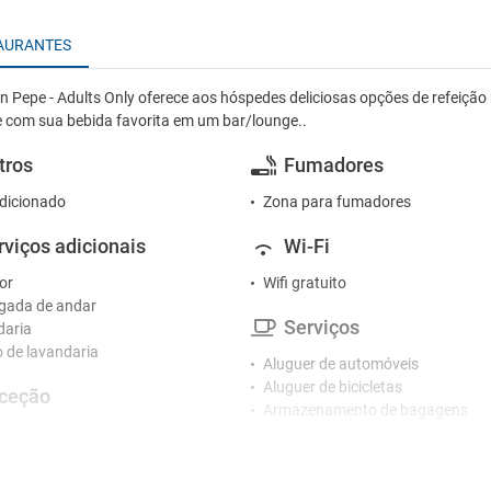
AURANTES
n Pepe - Adults Only oferece aos hóspedes deliciosas opções de refeiç
 com sua bebida favorita em um bar/lounge..
tros
Fumadores
dicionado
Zona para fumadores
rviços adicionais
Wi-Fi
or
Wifi gratuito
gada de andar
Serviços
daria
o de lavandaria
Aluguer de automóveis
Aluguer de bicicletas
ceção
Armazenamento de bagagens
o 24 horas
Centro de conferências
o de concierge
Centro de negócios
Cofre