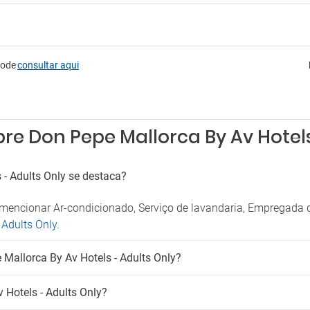
tretenimento
Câmbio de moeda
Esplanada
Máquinas de vending
e TV
Médico
e informática
pode
consultar aqui
Pequeno-almoço no quarto
e jogos
Sala de banquetes e eventos
Sala de leitura
tacionamento
Sala de reuniões
Secador
ionamento
re Don Pepe Mallorca By Av Hotels
Serviço médico
onamento interior
Solário
 de estacionamento pago
Tábua para calças
 de estacionamento próximo
 - Adults Only se destaca?
Varanda
Venda de entradas
mencionar Ar-condicionado, Serviço de lavandaria, Empregada 
Venda de excursões
 Adults Only
.
Mallorca By Av Hotels - Adults Only?
 Hotels - Adults Only?