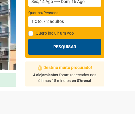
Quartos/Pessoas
1
Qto.
/
2
adultos
Quero incluir um voo
PESQUISAR
Destino muito procurado!
4 alojamientos
foram reservados nos
últimos 15 minutos
en S'Arenal