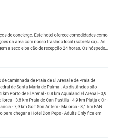
viços de concierge. Este hotel oferece comodidades como
ções da área com nosso traslado local (sobretaxa).. As
agem a seco e balcão de recepção 24 horas. Os hóspede…
 de caminhada de Praia de El Arenal e de Praia de
tedral de Santa Maria de Palma.. As distâncias são
 km Porto de El Arenal - 0,8 km Aqualand El Arenal - 0,9
orca - 3,8 km Praia de Can Pastilla - 4,9 km Platja d'Or -
tància - 7,9 km Golf Son Antem - Maiorca - 8,1 km FAN
 para chegar a Hotel Don Pepe - Adults Only fica em