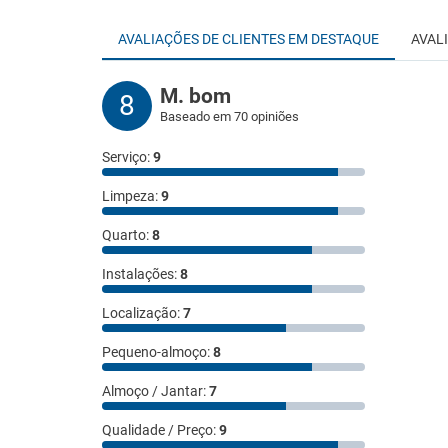
AVALIAÇÕES DE CLIENTES EM DESTAQUE
AVAL
M. bom
8
Baseado em 70 opiniões
Serviço:
9
Limpeza:
9
Quarto:
8
Instalações:
8
Localização:
7
Pequeno-almoço:
8
Almoço / Jantar:
7
Qualidade / Preço:
9