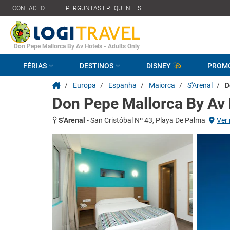
CONTACTO
PERGUNTAS FREQUENTES
Don Pepe Mallorca By Av Hotels - Adults Only
FÉRIAS
DESTINOS
DISNEY
PROM
/
Europa
/
Espanha
/
Maiorca
/
S'Arenal
/
D
Don Pepe Mallorca By Av 
S'Arenal
-
San Cristóbal Nº 43, Playa De Palma
Ver