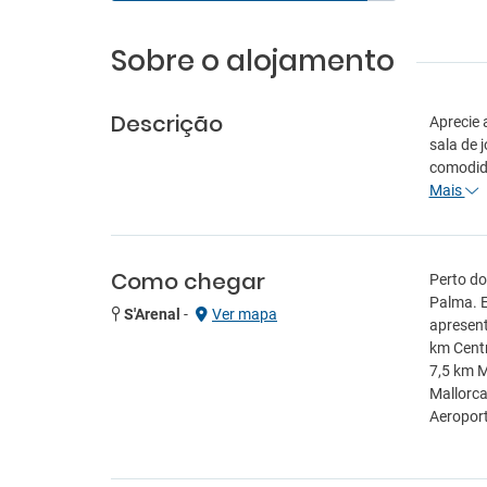
Sobre o alojamento
Descrição
Aprecie 
sala de 
comodida
Mais
Como chegar
Perto do
Palma. E
S'Arenal
-
Ver mapa
apresent
km Centr
7,5 km M
Mallorca
Aeroport