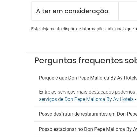
En
A ter em consideração:
Bilhar
Sala d
Sala d
Este alojamento dispõe de informações adicionais que 
Sala d
Es
Estac
Perguntas frequentes sob
Estaci
Parque
Parque
Porque é que Don Pepe Mallorca By Av Hotels
Entre os serviços mais destacados podemos 
serviços de Don Pepe Mallorca By Av Hotels -
Posso desfrutar de restaurantes em Don Pepe 
Posso estacionar no Don Pepe Mallorca By Av