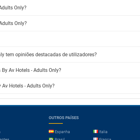
Adults Only?
 Adults Only?
ly tem opiniões destacadas de utilizadores?
By Av Hotels - Adults Only?
Av Hotels - Adults Only?
OUTROS PAÍSES
m
Espanha
Italia
entes
Brasil
França