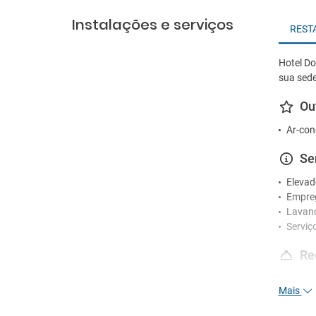
Instalações e serviços
REST
Hotel Do
sua sede
Ou
Ar-con
Se
Elevad
Empre
Lavan
Serviç
Re
Receçã
Mais
Serviç