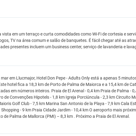
a vista em um terraço e curta comodidades como Wi-Fi de cortesia e ser
jogos, TV na área comum e salão de banquetes. É fácil chegar até as atra
des presentes incluem um business center, serviço de lavanderia e lav
 mar em Llucmajor, Hotel Don Pepe - Adults Only está a apenas 5 minutos
ste hotel fica a 18,3 km de Porto de Palma de Maiorca e a 15,4 km de Ca
adas em números inteiros. Praia de El Arenal - 0,4 km Praia de Palma - 0,4
o de Convenções Hipotels - 1,8 km Igreja Porciúncula - 2,3 km Circuito Mall
aioris Golf Club - 7,5 km Marina San Antonio de la Playa - 7,9 km Cala Es
 Shopping - 9 km Praia Cidade Jardim - 10,4 km O aeroporto mais próximo
o de Palma de Mallorca (PMI) – 8,3 km . Próximo a Praia de El Arenal.