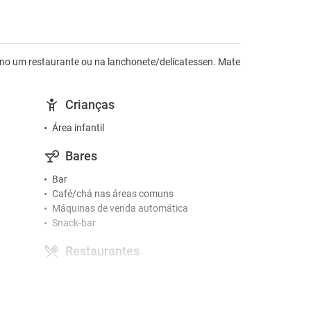
ão no um restaurante ou na lanchonete/delicatessen. Mate
Crianças
Área infantil
Bares
Bar
Café/chá nas áreas comuns
Máquinas de venda automática
Snack-bar
Restaurantes
Instalações para eventos/banquetes
Pequeno-almoço buffet
Restaurante com buffet